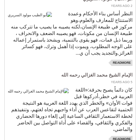
2 YEARS AGO
النظر أساس بناء الأحكام وعمدة
الاستنتاج للمعارف والعلوم،وهو
مركوز في طبيعة الإنسان،لكنه يصيبه ما يصيب ما تتركب منه
طبيعة الإنسان من مكونات، فهو يصيبه الضعف والانحراف ،
وربما ذبل فمات، فهو يقوى بالتنمية، ويشحذ باستمرار إعماله
على الوجه المطلوب، ويموت إذا أهمل وترك، فهو كسائر
الغرائز.والتجديد يجب أن ي...
READMORE
الإمام الشيخ محمد الغزالي رحمه الله
5 YEARS AGO
كان دائماً يصيح بحرقة:«اللغة
العربية في خطر،أدركوها قبل
فوات الأوان» والخطر الذي يهدد اللغة العربية هو النتيجة
الحتمية لتقاعس العرب عن أداء واجبهم تجاه لغتهم، وتنفيذهم
لخطة الاستعمار الثقافي الساعية إلى إلغاء دورها الحضاري
والفكري والثقافي، والقضاء على أداة التواصل بين الحاضر
والماضي،
READMORE