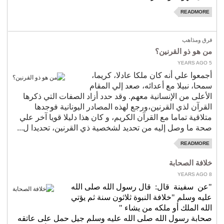
READMORE
فرق ومذاهب
رعاية المحتاجين
فرق ومذاهب
الإسلام والأديان
من هو ذو القرنين؟
5 YEARS AGO
قضايا فكرية
أجمعوا علي أنه كان ملكا عادلا، كريما،
شعر
سمحا، نبيلا مع أعدائه، صعد إلي المقام
الأعلى من الإنسانية معهم. وقد حدد أزاد الصفات التي ذكرها
مقالات
القرآن لذي القرنين،ورجع لهذه المصادر اليونانية فوجدها
أنشطة جمعية الأندلس
متلاقية تماما مع القرآن الكريم، و كان هذا دليلا قويا آخر علي
صحة ما وصل إليه من تحديد لشخصية ذي القرنين، تحديدا ل...
السيرة الذاتية
READMORE
معرض الصور
خلافة الصحابة
تواصل
8 YEARS AGO
"عن
سفينة
قال:
قال رسول الله صلى الله
الهولندية
عليه وسلم "خلافة النبوة ثلاثون سنة ثم يؤتي
الله الملك أو ملكه من يشاء
"
صحابة رسول الله صلى الله عليه وسلم جيل حمل على عاتقه