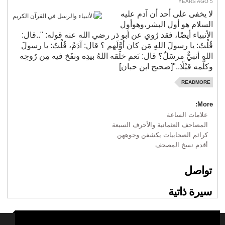
5 YEARS AGO
لا يخفى على أحد أن آدم عليه
السلام هو أول البشر،وهوأول
الأنبياء أيضًا، فقد رُوي عن أبو ذر رضي الله عنه قوله: "..قال:
قُلْتُ: يا رسولَ اللهِ مَن كان أوَّلَهم ؟ قال: آدَمُ، قُلْتُ: يا رسولَ
اللهِ أنبيٌّ مرسَلٌ؟ قال: نَعم خلَقه اللهُ بيدِه ونفَخ فيه مِن رُوحِه
وكلَّمه قبْلًا.."[صحيح ابن حبان]
READMORE
More:
علامات الساعة
المصاحف العثمانية والأحرف السبعة
كرائم الصحابيات يكشفن وجوههن
أقدم نسخ المصحف
تواصل
سيرة ذاتية