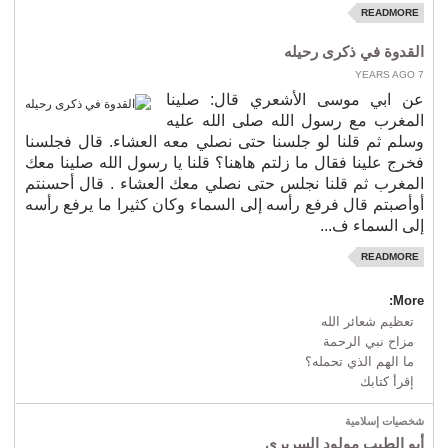
READMORE
القدوة في ذكرى رحيله
7 YEARS AGO
عن ابي موسى الأشعري قال: صلينا
المغرب مع رسول الله صلى الله عليه
وسلم ثم قلنا لو جلسنا حتى نصلي معه العشاء. قال فجلسنا
فخرج علينا فقال ما زلتم هاهنا؟ قلنا يا رسول الله صلينا معك
المغرب ثم قلنا نجلس حتى نصلي معك العشاء . قال أحسنتم
أوأصبتم قال فرفع رأسه إلى السماء وكان كثيرا ما يرفع رأسه
إلى السماء ف...
READMORE
More:
تعظيم شعائر الله
مزاح نبي الرحمة
ما الهم الذي تحمله؟
إقرأ كتابك
شخصيات إسلامية
أبو الطيب مولود السريري