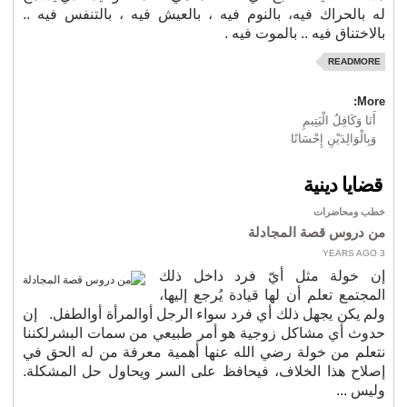
له بالحراك فيه، بالنوم فيه ، بالعيش فيه ، بالتنفس فيه ..
بالاختناق فيه .. بالموت فيه .
READMORE
More:
أَنَا وَكَافِلُ الْيَتِيمِ
وَبِالْوَالِدَيْنِ إِحْسَانًا
قضايا دينية
خطب ومحاضرات
من دروس قصة المجادلة
3 YEARS AGO
إن خولة مثل أيّ فرد داخل ذلك
المجتمع تعلم أن لها قيادة يُرجع إليها،
ولم يكن يجهل ذلك أي فرد سواء الرجل أوالمرأة أوالطفل. إن
حدوث أي مشاكل زوجية هو أمر طبيعي من سمات البشرلكننا
نتعلم من خولة رضي الله عنها أهمية معرفة من له الحق في
إصلاح هذا الخلاف، فيحافظ على السر ويحاول حل المشكلة.
وليس ...