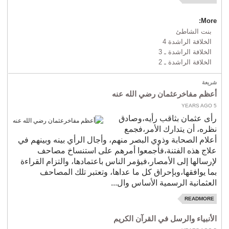
More:
بنت الشاطئ
الخلافة الراشدة 4
الخلافة الراشدة ـ 3
الخلافة الراشدة ـ 2
شريعة
أعظم مفاخرعثمان رضي الله عنه
5 YEARS AGO
رأى عثمان بثاقب رأيه،وصادق
نظره، أن يتدارك الأمر،فجمع
أعلام الصحابة وذوي البصر منهم، وأجال الرأي بينه وبينهم في
علاج هذه الفتنة،فأجمعوا أمرهم على استنساخ مصاحف
لإرسالها إلى الأمصار،فيؤمر الناس باعتمادها، والتزام القراءة
بما يوافقها،وبإحراق كل ما عداها، وتعتبر تلك المصاحف
العثمانية الرسمية الأساس وال...
READMORE
الأنبياء والرسل في القرآن الكريم