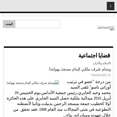
2026
06
08
Headlines:
إمام لكل مذهب
الرئيسية
قضايا دينية
خطب ومحاضرات
شخصيات إسلامية
قضايا اجتماعية
سيد البشر
الاسلام والأديان
المبشرون بالجنة
وسام شرف ملكي لإمام مسجد بهولندا
أئمة وفقهاء
15 YEARS AGO
من درجة "عضو في ترتيب
الأصحاب
أوراني ناسو" تلقى السيد
نساء مؤمنات
محمد وحيد الجابري،رئيس جمعية الأندلس،يوم الخميس
29
أبريل
ميدالية ملكية.حصل السيد الجابري على هذه الجائزة
2010
شريعة
أولا كخطيب جمعة بمسجد الرحمن بدبيلت،وثانيا لأنشطته
فتاوى المهجر
التطوعية في شتى المجالات منذ العام
.فقد تحقق
من
1998
خلال جهوده ومبادراته، بناء...
قضايا اجتماعية