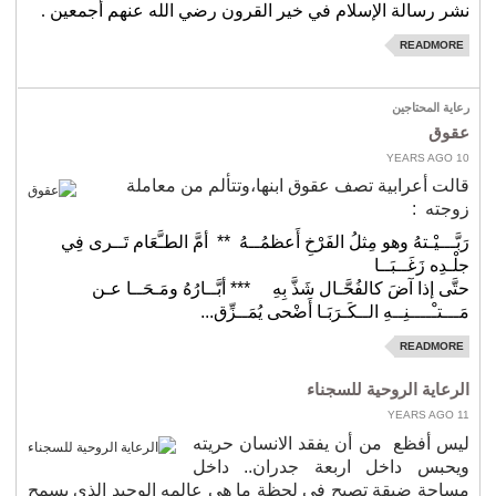
نشر رسالة الإسلام في خير القرون رضي الله عنهم أجمعين .
READMORE
رعاية المحتاجين
عقوق
10 YEARS AGO
قالت أعرابية تصف عقوق ابنها،وتتألم من معاملة
زوجته
:
رَبَّـــيْـتهُ وهو مِثلُ الفَرْخِ أَعظمُــهُ
**
أمَّ الطـَّعَام تَــرى فِي
جلْـدِه زَغَــبَــا
حتَّى إذا آضَ كالفُحَّـال شَذَّ بِهِ
*** أبَّــارُهُ ومَـحَــا عـن
مَـــتـْــــنِــهِ الــكَـرَبَـا
أَضْحى يُمَــزِّق...
READMORE
الرعاية الروحية للسجناء
11 YEARS AGO
ليس أفظع
من أن يفقد الانسان حريته
ويحبس داخل اربعة جدران.. داخل
مساحة ضيقة تصبح في لحظة ما هي عالمه الوحيد الذي يسمح