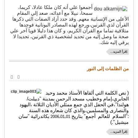
الإلكترو
أجمعوا علي أنه كان ملكا عادلا، كريما،
سمحا، نبيلا مع أعدائه، صعد إلي المقام
الأعلى من الإنسانية معهم. وقد حدد أزاد الصفات التي ذكرها
القرآن لذي القرنين،ورجع لهذه المصادر اليونانية فوجدها
متلاقية تماما مع القرآن الكريم، و كان هذا دليلا قويا آخر علي
صحة ما وصل إليه من تحديد لشخصية ذي القرنين، تحديدا لا
يرقي إليه شك.
اِقرأ المزيد...
من الظلمات إلى النور
طباعة
البريد
الإلكترو
( نص الكلمة التي ألقاها الأستاذ محمد وحيد
الجابري،إمام وخطيب مسجد الرحمن بمدينة "دبيلت/
هولندا"،في الحفل الذي جمع ممثلي الأديان الثلاثة ،اليهود
والنصارى والمسلمين،والذي كان شعاره هذه السنة
:"السلام للعالم أجمع" بتاريخ
بكاتدرائية "سان
01ـ01ـ2006
ميشيل".)
اِقرأ المزيد...