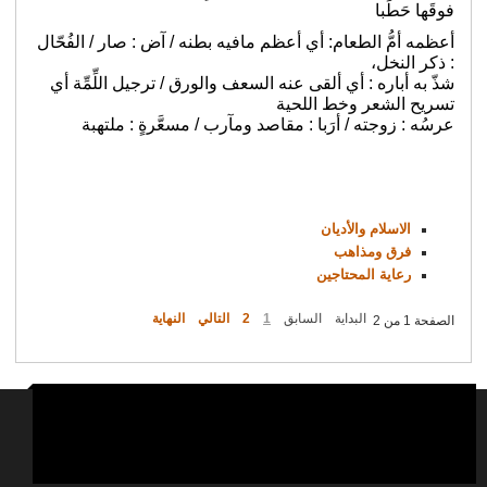
فوقَها حَطَبا
أعظمه أمُّ الطعام: أي أعظم مافيه بطنه /
آض : صار / الفُحّال
: ذكر النخل،
شذّ به أباره : أي ألقى عنه السعف والورق /
ترجيل اللِّمِّة أي
تسريح الشعر وخط اللحية
عرسُه : زوجته / أرَبا : مقاصد ومآرب /
مسعَّرةٍ : ملتهبة
الاسلام والأديان
فرق ومذاهب
رعاية المحتاجين
البداية
السابق
1
2
التالي
النهاية
الصفحة 1 من 2