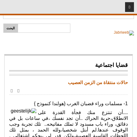
2026
06
08
Headlines:
إمام لكل مذهب
الرئيسية
قضايا دينية
خطب ومحاضرات
شخصيات إسلامية
قضايا اجتماعية
سيد البشر
المبشرون بالجنة
حالات منتقاة من الزمن العصيب
أئمة وفقهاء
طباعة
البريد
الأصحاب
الإلكترو
1- مسلمات وراء قضبان الغرب {هولندا كنموذج }
نساء مؤمنات
....أن تنتزع منك فجأة القدرة على
شريعة
الانطلاق،حرية الحراك ..أن تجد نفسك ،في ساعات بل في
دقائق، وراء باب مسدود لا تملك مفاتيحه.. تلك تجربة وجب
فتاوى المهجر
الوقوف عندها.لم أبتل شخصيا،ولله الحمد ، بمثل تلك
اللحظات القاسية العصيبة،ولكن قدر لي ،بحكم اشتغالي ـ
قضايا اجتماعية