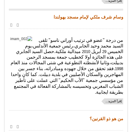
اِقرأ المزيد...
وسام شرف ملكي لإمام مسجد بهولندا
طباعة
البريد
الإلكترو
من درجة "عضو في ترتيب أوراني ناسو" تلقى
السيد محمد وحيد الجابري،رئيس جمعية الأندلس،يوم
الخميس
أبريل
ميدالية ملكية.حصل السيد الجابري
2010
29
على هذه الجائزة أولا كخطيب جمعة بمسجد الرحمن
بدبيلت،وثانيا لأنشطته التطوعية في شتى المجالات منذ العام
.فقد تحقق
من خلال جهوده ومبادراته، بناء جسر بين
1998
المهاجرين والسكان الأصليين في بلدية دبيلت. كما كان واحدا
من مؤسسي جمعية "الأب الحكيم" التي عملت على تأطير
الشباب المغربي وتحسيسه بالمشاركة الفعالة في المجتمع
بطريقة ايجابية.
اِقرأ المزيد...
من هو ذو القرنين؟
طباعة
البريد