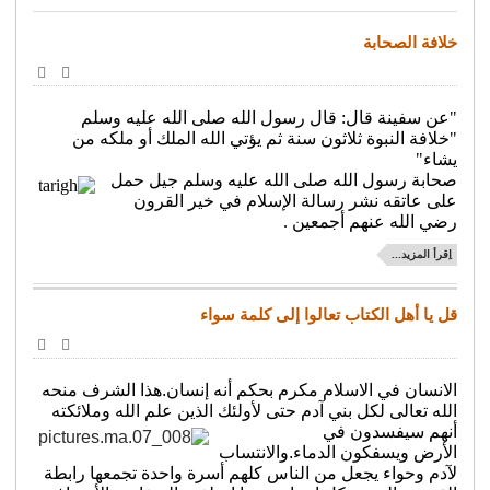
خلافة الصحابة
طباعة
البريد
الإلكترو
"عن
سفينة
قال:
قال رسول الله صلى الله عليه وسلم
"خلافة النبوة ثلاثون سنة ثم يؤتي الله الملك أو ملكه من
يشاء
"
صحابة رسول الله صلى الله عليه وسلم جيل حمل
على عاتقه
نشر رسالة الإسلام في خير القرون
رضي الله عنهم أجمعين .
اِقرأ المزيد...
قل يا أهل الكتاب تعالوا إلى كلمة سواء
طباعة
البريد
الإلكترو
الانسان في الاسلام مكرم بحكم أنه إنسان.هذا الشرف منحه
الله تعالى لكل بني آدم حتى لأولئك الذين علم الله وملائكته
أنهم سيفسدون في
الأرض
ويسفكون الدماء.والانتساب
لآدم وحواء يجعل من الناس كلهم أسرة واحدة تجمعها رابطة