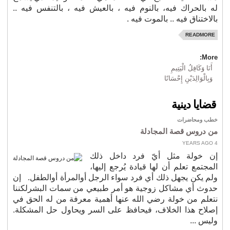
له بالحراك فيه، بالنوم فيه ، بالعيش فيه ، بالتنفس فيه ..
بالاختناق فيه .. بالموت فيه .
READMORE
More:
أَنَا وَكَافِلُ الْيَتِيمِ
وَبِالْوَالِدَيْنِ إِحْسَانًا
قضايا دينية
خطب ومحاضرات
من دروس قصة المجادلة
4 YEARS AGO
إن خولة مثل أيّ فرد داخل ذلك
المجتمع تعلم أن لها قيادة يُرجع إليها،
ولم يكن يجهل ذلك أي فرد سواء الرجل أوالمرأة أوالطفل. إن
حدوث أي مشاكل زوجية هو أمر طبيعي من سمات البشرلكننا
نتعلم من خولة رضي الله عنها أهمية معرفة من له الحق في
إصلاح هذا الخلاف، فيحافظ على السر ويحاول حل المشكلة.
وليس ...