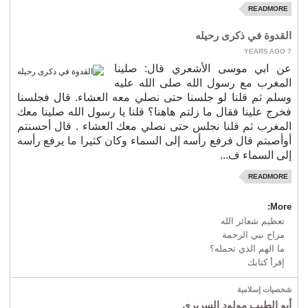
READMORE
القدوة في ذكرى رحيله
7 YEARS AGO
عن ابي موسى الأشعري قال: صلينا
المغرب مع رسول الله صلى الله عليه
وسلم ثم قلنا لو جلسنا حتى نصلي معه العشاء. قال فجلسنا
فخرج علينا فقال ما زلتم هاهنا؟ قلنا يا رسول الله صلينا معك
المغرب ثم قلنا نجلس حتى نصلي معك العشاء . قال أحسنتم
أوأصبتم قال فرفع رأسه إلى السماء وكان كثيرا ما يرفع رأسه
إلى السماء ف...
READMORE
More:
تعظيم شعائر الله
مزاح نبي الرحمة
ما الهم الذي تحمله؟
إقرأ كتابك
شخصيات إسلامية
أبو الطيب مولود السريري