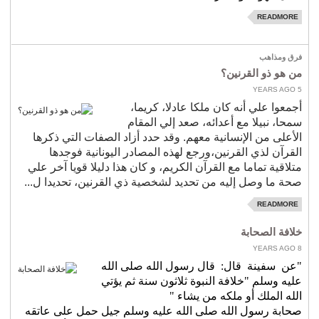
READMORE
فرق ومذاهب
رعاية المحتاجين
فرق ومذاهب
الإسلام والأديان
من هو ذو القرنين؟
5 YEARS AGO
قضايا فكرية
أجمعوا علي أنه كان ملكا عادلا، كريما،
شعر
سمحا، نبيلا مع أعدائه، صعد إلي المقام
الأعلى من الإنسانية معهم. وقد حدد أزاد الصفات التي ذكرها
مقالات
القرآن لذي القرنين،ورجع لهذه المصادر اليونانية فوجدها
أنشطة جمعية الأندلس
متلاقية تماما مع القرآن الكريم، و كان هذا دليلا قويا آخر علي
صحة ما وصل إليه من تحديد لشخصية ذي القرنين، تحديدا ل...
السيرة الذاتية
READMORE
معرض الصور
خلافة الصحابة
تواصل
8 YEARS AGO
"عن
سفينة
قال:
قال رسول الله صلى الله
الهولندية
عليه وسلم "خلافة النبوة ثلاثون سنة ثم يؤتي
الله الملك أو ملكه من يشاء
"
صحابة رسول الله صلى الله عليه وسلم جيل حمل على عاتقه