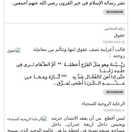
نشر رسالة الإسلام في خير القرون رضي الله عنهم أجمعين .
READMORE
رعاية المحتاجين
عقوق
10 YEARS AGO
قالت أعرابية تصف عقوق ابنها،وتتألم من معاملة
زوجته
:
رَبَّـــيْـتهُ وهو مِثلُ الفَرْخِ أَعظمُــهُ
**
أمَّ الطـَّعَام تَــرى فِي
جلْـدِه زَغَــبَــا
حتَّى إذا آضَ كالفُحَّـال شَذَّ بِهِ
*** أبَّــارُهُ ومَـحَــا عـن
مَـــتـْــــنِــهِ الــكَـرَبَـا
أَضْحى يُمَــزِّق...
READMORE
الرعاية الروحية للسجناء
11 YEARS AGO
ليس أفظع
من أن يفقد الانسان حريته
ويحبس داخل اربعة جدران.. داخل
مساحة ضيقة تصبح في لحظة ما هي عالمه الوحيد الذي يسمح