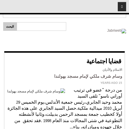
2026
10
08
Headlines:
إمام لكل مذهب
الرئيسية
قضايا دينية
خطب ومحاضرات
شخصيات إسلامية
قضايا اجتماعية
سيد البشر
الاسلام والأديان
المبشرون بالجنة
وسام شرف ملكي لإمام مسجد بهولندا
أئمة وفقهاء
15 YEARS AGO
من درجة "عضو في ترتيب
الأصحاب
أوراني ناسو" تلقى السيد
نساء مؤمنات
محمد وحيد الجابري،رئيس جمعية الأندلس،يوم الخميس
29
أبريل
ميدالية ملكية.حصل السيد الجابري على هذه الجائزة
2010
شريعة
أولا كخطيب جمعة بمسجد الرحمن بدبيلت،وثانيا لأنشطته
فتاوى المهجر
التطوعية في شتى المجالات منذ العام
.فقد تحقق
من
1998
خلال جهوده ومبادراته، بناء...
قضايا اجتماعية