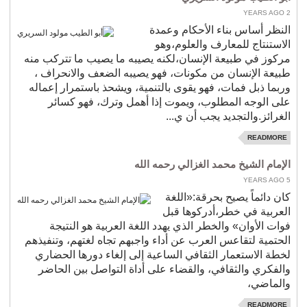
2 YEARS AGO
النظر أساس بناء الأحكام وعمدة
الاستنتاج للمعارف والعلوم،وهو
مركوز في طبيعة الإنسان،لكنه يصيبه ما يصيب ما تتركب منه
طبيعة الإنسان من مكونات، فهو يصيبه الضعف والانحراف ،
وربما ذبل فمات، فهو يقوى بالتنمية، ويشحذ باستمرار إعماله
على الوجه المطلوب، ويموت إذا أهمل وترك، فهو كسائر
الغرائز.والتجديد يجب أن ي...
READMORE
الإمام الشيخ محمد الغزالي رحمه الله
5 YEARS AGO
كان دائماً يصيح بحرقة:«اللغة
العربية في خطر،أدركوها قبل
فوات الأوان» والخطر الذي يهدد اللغة العربية هو النتيجة
الحتمية لتقاعس العرب عن أداء واجبهم تجاه لغتهم، وتنفيذهم
لخطة الاستعمار الثقافي الساعية إلى إلغاء دورها الحضاري
والفكري والثقافي، والقضاء على أداة التواصل بين الحاضر
والماضي،
READMORE