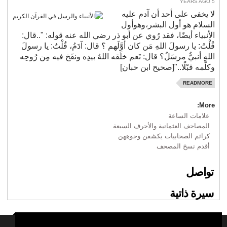
5 YEARS AGO
لا يخفى على أحد أن آدم عليه
السلام هو أول البشر،وهوأول
الأنبياء أيضًا، فقد رُوي عن أبو ذر رضي الله عنه قوله: "..قال:
قُلْتُ: يا رسولَ اللهِ مَن كان أوَّلَهم ؟ قال: آدَمُ، قُلْتُ: يا رسولَ
اللهِ أنبيٌّ مرسَلٌ؟ قال: نَعم خلَقه اللهُ بيدِه ونفَخ فيه مِن رُوحِه
وكلَّمه قبْلًا.."[صحيح ابن حبان]
READMORE
More:
علامات الساعة
المصاحف العثمانية والأحرف السبعة
كرائم الصحابيات يكشفن وجوههن
أقدم نسخ المصحف
تواصل
سيرة ذاتية