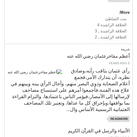
More:
بنت الشاطئ
الخلافة الراشدة 4
الخلافة الراشدة ـ 3
الخلافة الراشدة ـ 2
شريعة
أعظم مفاخرعثمان رضي الله عنه
5 YEARS AGO
رأى عثمان بثاقب رأيه،وصادق
نظره، أن يتدارك الأمر،فجمع
أعلام الصحابة وذوي البصر منهم، وأجال الرأي بينه وبينهم في
علاج هذه الفتنة،فأجمعوا أمرهم على استنساخ مصاحف
لإرسالها إلى الأمصار،فيؤمر الناس باعتمادها، والتزام القراءة
بما يوافقها،وبإحراق كل ما عداها، وتعتبر تلك المصاحف
العثمانية الرسمية الأساس وال...
READMORE
الأنبياء والرسل في القرآن الكريم