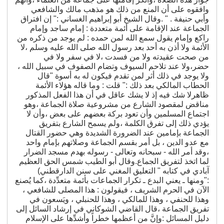
وافقوه على أن المنع من ذلك هو مذهب مالك والشافعي
وأبي حنيفة . " .وقال الشيخ أبو إبراهيم الغساني :" إن افتراق
الجماعة عند الإقامة على أئمة متعددة : إمام ساجد وإمام
راكع وإمام يقول سمع الله لمن حمده : لم يوجد من ذكره من
الأئمة ولا أذن به أحد بعد رسول الله صلى الله عليه وسلم ،لا
من صحت عقيدته ولا من فسدت ،لا في سفر ولا في
حضر،ولا عند تلاحم السيوف وتضام الصفوف في سبيل الله ،
ولا يوجد في ذلك أثر لمن تقدم فيكون له به أسوة "قال
الحطاب المالكي بعد ذلك :" قلت : وما قاله هؤلاء الأئمة
ظاهرلا شك فيه إذ لا يشك عاقل في أن هذا الفعل المذكور
مناقض لمقصود الشارع من مشروعية صلاة الجماعة ،وهو
اجتماع المسلمين وأن تعود بركة بعضهم على بعض ،وأن لا
يؤدي ذلك إلى تفرق الكلمة ،ولم يسمح الشارع بتفريق
الجماعة بإمامين عند الضرورة الشديدة وهي حضور القتال
مع عدو الدين ، بل أمر بقسم الجماعة وصلاتهم بإمام واحد
،وقد أمر الله - سبحانه وتعالى - رسوله بهدم مسجد الضرار
لما اتخذ لتفريق الجماع.وقال أبو الطيب شمس الحق العظيم
آبادي في كتابه " التعليق المغني على سنن الدارقطني)
:"ومنها ـ يعني البدع ـ تكرار الجماعات بأئمة متعدِّدة ،كما يُصنع
الآن في الحرم الشريف ، فيقولون : هذا المصلى للشافعي ،
وهذا للحنفي ، وهذا للمالكي ، وهذا للحنبلي ، ويَسعون في
تفريق الجماعة ،قال القاضي الشوكاني في إرشاد السائل إلى
دليل المسائل :وإنَّ من أعظمها خطراً وأشدِّها على الإسلام