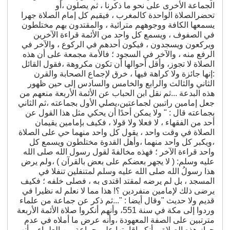
الجماعة الأخرى على نحو ما ذكرنا ، ثم يصلون ،أو
تحضرالصلاة الواحدة كالمغرب ، فيقيم كل إمام الصلاة جهرا
يسمعها الكافة ووجوههم مترائية ، والمقتدون بهم مختلطون
في الصفوف ، ويسمع كل واحد من الأئمة قراءة الآخرين
ويركعون ويسجدون ، فيكون أحدهم في الركوع ، والآخر في
الرفع منه ، والآخر في السجود ؛ فالأمة مجمعة على أن هذه
الصلاة لا تجوز، وأقل أحوالها أن تكون مكروهة ،فقول القائل
:إنها جائزة ولا كراهة فيها ، خرق لإجماع الصحابة والقرن
الثاني والثالث والرابع والخامس والسادس إلى حين ظهور
هذه البدعة ...ثم نقل ابن الحباب عن الأئمة الأربعة منعهم من
جعل إمامين راتبين لجماعتين،يصلي الأول بجماعته ،ثم الثاني
بجماعته قال : " ولا يمكن أحدًا أن يحكي مثل هذا القول عن
أحد من الفقهاء ، لا فعلا ولا قولا ، فكيف بإمامين يقيمان
الصلاة في وقت واحد ، يقول كل واحد منهما حي على الصلاة
،ويكبر كل واحد منهما ،وأهل القدوة مختلطون ويسمع كل
واحد قراءة الآخر ؛ فهذه مخالفةَ لقول رسول الله صلى الله
عليه وسلم: ( لا يجهر بعضكم على بعض بالقرآن ) ،ولم يرض
هذا رسولُ الله صلى الله عليه وسلم لمتنفلين تنفلا في
المسجد ، بل لم يرضه لمقتد اقتدى به ، فصلى خلفه ؛ فكيف
يرضى ذلك لإمامين منفردين ؟! هذا مما لا نعلم له نظيرا في
قديم ولا حديث "وقال أيضا : "...ثم ذكر عن جماعة من علماء
وردوا إلى مكة في سنة 551، وأنهم أنكروا صلاة الأئمة الأربعة
مترتبين على الصفة المعهودة ،وأنه عرض ما أملاه في عدم
جواز هذه الصلاة ،وأنكر إقامتها على جماعة من العلماء ،وأنهم