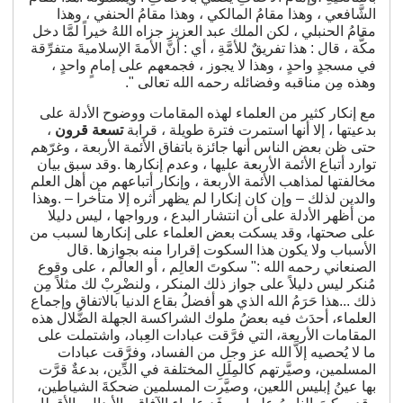
الشَّافعي ، وهذا مقامُ المالكي ، وهذا مقامُ الحنفي ، وهذا
مقامُ الحنبلي ، لكن الملك عبد العزيز جزاه اللهُ خيراً لمَّا دخل
مكَّة ، قال : هذا تفريقٌ للأمَّةِ ، أي : أنَّ الأمةَ الإسلاميةَ متفرِّقة
في مسجدٍ واحدٍ ، وهذا لا يجوز ، فجمعهم على إمامٍ واحدٍ ،
وهذه مِن مناقبه وفضائله رحمه الله تعالى ".
مع إنكار كثير من العلماء لهذه المقامات ووضوح الأدلة على
بدعيتها ، إلا أنها استمرت فترة طويلة ، قرابة
تسعة قرون
،
حتى ظن بعض الناس أنها جائزة باتفاق الأئمة الأربعة ، وغرّهم
توارد أتباع الأئمة الأربعة عليها ، وعدم إنكارها .وقد سبق بيان
مخالفتها لمذاهب الأئمة الأربعة ، وإنكار أتباعهم من أهل العلم
والدين لذلك – وإن كان إنكارا لم يظهر أثره إلا متأخرا – .وهذا
من أظهر الأدلة على أن انتشار البدع ، ورواجها ، ليس دليلا
على صحتها، وقد يسكت بعض العلماء على إنكارها لسبب من
الأسباب ولا يكون هذا السكوت إقرارا منه بجوازها .قال
الصنعاني رحمه الله :" سكوتَ العالِم ، أو العالَم ، على وقوع
مُنكر ليس دليلاً على جواز ذلك المنكر ، ولنضْرِبْ لك مثلاً مِن
ذلك ...هذا حَرَمُ الله الذي هو أفضلُ بقاع الدنيا بالاتفاق وإجماع
العلماء، أحدَث فيه بعضُ ملوك الشراكسة الجهلة الضُّلال هذه
المقامات الأربعة، التي فرَّقت عبادات العِباد، واشتملت على
ما لا يُحصيه إلاَّ الله عز وجل من الفساد، وفرَّقت عبادات
المسلمين، وصيَّرتهم كالمِلَلِ المختلفة في الدِّين، بدعةٌ قرَّت
بها عينُ إبليس اللعين، وصيَّرت المسلمين ضحكةَ الشياطين،