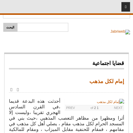
2026
09
08
Headlines:
إمام لكل مذهب
الرئيسية
قضايا دينية
خطب ومحاضرات
شخصيات إسلامية
قضايا اجتماعية
سيد البشر
المبشرون بالجنة
إمام لكل مذهب
أئمة وفقهاء
طباعة
البريد
الأصحاب
الإلكترو
أحدثت هذه البدعة قديما
نساء مؤمنات
،في القرن السادس
PREV
2
of
1
NEXT
الهجري تقريبا ،وليست إلا
شريعة
أثرا ومظهرا من مظاهر التعصب المذهبي ،حيث بني في
فتاوى المهجر
المسجد الحرام لكل مذهب مقام ، يصلي أهل كل مذهب في
مقامهم ، فمقام للحنفية مقابل الميزاب ، ومقام للمالكية
قضايا اجتماعية