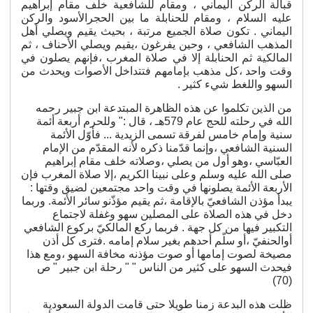
قبالة الركن اليماني ، ومقام للشافعية خلف مقام إبراهيم
عليه السلام ، ومقام للحنابلة ما بين الحجرالأسود والركن
فرق ومذاهب
اليماني . تكون صلاة الجميع مرتبة ، بحيث يقيم ويصلي أهل
المذهب الشافعي ، وحين يفرغون ،يقيم ويصلي الأحناف ، ثم
رعاية المحتاجين
المالكية ثم الحنابلة إلا في صلاة المغرب ،فإنهم يصلون في
الإسلام والأديان
وقت واحد ،كل مذهب بإمامهم فتتداخل الأصوات ويحدث من
السهو واللغط شيء كثير .
قضايا فكرية
من الذين تكلموا عن هذه الظاهرة المبتدعة ابن جبير رحمه
شعر
الله في رحلته للحج عام 579هـ ، قال :" وللحرم أربعة أئمة
سنية وإمام خامس لفرقة تسمى الزيدية ... فأوّل الأئمة
مقالات
السنية الشافعي ،وإنما قدّمنا ذكره لأنه المقدّم من الإمام
العبّاسي ،وهو أول من يصلي ،وصلاته خلف مقام إبراهيم
أنشطة جمعية الأندلس
صلى الله عليه وسلم وعلى نبينا الكريم ،إلا صلاة المغرب فإن
السيرة الذاتية
الأربعة الأئمة يصلونها في وقت واحد مجتمعين لضيق وقتها :
يبدأ مؤذن الشافعيّ بالإقامة ،ثم يقيم مؤذّنو سائر الأئمة. وربما
دخل في هذه الصلاة على المصلين سهو وغفلة لاجتماع
معرض الصور
التكبير فيها من كل جهة . فربما ركع المالكيّ بركوع الشافعي
أوالحنفيّ ،أو سلّم أحدهم بغير سلام إمامه .فترى كل أذن
تواصل
مصيخة لصوت إمامها أو صوت مؤذنه مخافة السهو ،ومع هذا
فيحدث السهو على كثير من الناس " " رحلة ابن جبير " ص
الهولندية
(70)
ظلت هذه البدعة زمنا طويلا حتى قامت الدولة السعودية