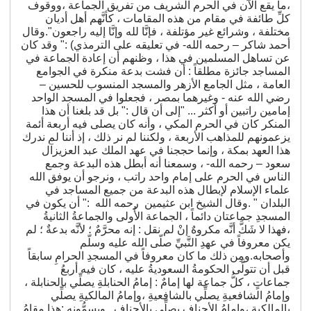
،ما يقع الآن في الحرم الشريف من تفريق الجماعة ،ووقوف
كلِّ طائفة في مقام من هذه المقامات ، كأنَّهم أهل أديان
مختلفة ، وشرائع غير مؤتلفة ، فإنَّا لله وإنَّا إليه راجعون".وقال
أحمد شاكر – رحمه الله- في تعليقه على الترمذي) :" وقد كان
عن تساهل المسلمين في هذا ، وظنهم أن إعادة الجماعة في
المساجد جائزة مطلقاً : أن فشت بدعة منكرة في الجوامع
العامة ، مثل الجامع الأزهر والمسجد المنسوب للحسين –
رضي الله عنه - وغيرهما بمصر ، فجعلوا في المسجد الواحد
إمامين راتبين أو أكثر ... "إلى أن قال :" بل قد بلغنا أن هذا
المنكر كان في الحرم المكي ، وأنه كان يصلى فيه أربعة أئمة
يزعمونهم للمذاهب الأربعة ، ولكننا لم نر ذلك ، إذ أننا لم ندرك
هذا العهد بمكة ، وإنما حججنا في عهد الملك عبد العزيزآل
سعود – رحمه الله- ، وسمعنا أنه أبطل هذه البدعة وجمع
الناس في الحرم على إمام واحد راتب ، ونرجو أن يوفق الله
علماء الإسلام لإبطال هذه البدعة من جميع المساجد في
البلدان " .وقال الشيخ ابن عثيمين رحمه الله :" أن يكون في
المسجدِ جماعتان دائماً ، الجماعة الأُولى والجماعةُ الثانيةُ
،فهذا لا شَكَّ أنَّه مكروهٌ إنْ لم نقل : إنه محرَّمٌ ؛ لأنَّه بدعةٌ ؛ لم
يكن معروفاً في عهدِ النَّبيِّ صلّى الله عليه وسلّم
وأصحابه.ومِن ذلك ما كان معروفاً في المسجدِ الحرامِ سابقاً
قبل أن تتولَّى الحكومةُ السعوديةُ عليه ، كان فيه أربعُ
جماعاتٍ ، كلُّ جماعة لها إمامٌ : إمامُ الحنابلةِ يصلِّي بالحنابلة ،
وإمامُ الشافعيةِ يصلِّي بالشافعيةِ ،وإمامُ المالكيةِ يصلِّي
بالمالكيةِ ،وإمامُ الأحنافِ يصلِّي بالأحنافِ . ويسمُّونه :هذا مقامُ