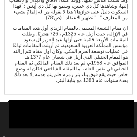
وقد سكتَ الناسُ عليها، ووفَد علماء الآفاق والأبدال والأقطاب
إليها، وشاهدها كلُّ ذي عينين، وسَمع بها كلُّ ذي أذنين ؛ أفهذا
السكوت دليلٌ على جوازها؟ هذا لا يقولُه مَن له إلْمَامٌ بشيء
من المعارف " . " تطهير الاعتقاد " (ص:78).
ان مقام الشيعة المسمى بالمقام الزيدي أول هذه المقامات
في الإزالة، حيث أزيل عام 1325م ، 726 هجريًا، وظلت
المقامات الأربعة قائمة حتى أزلها عبد العزيز آل سعود
مؤسس المملكة العربية السعودية، ثم أزيلت المقامات تباعًا
في عمليات توسعة الحرم المكي، وكان أول مقام تتم إزالته
هو المقام الحنبلي الذي أزيل في شعبان عام 1377 هـ
الموافق عام 1958م، ثم بعد ذلك المقام المالكي ثم المقام
الحنفي في نفس العام، أما المقام الشافعي فكان له وضع
خاص حيث يقع فوق بناء بئر زمزم فلم يتم هدمه إلا بعد ذلك
بعدة سنوات عام 1383 مع بناية البئر.