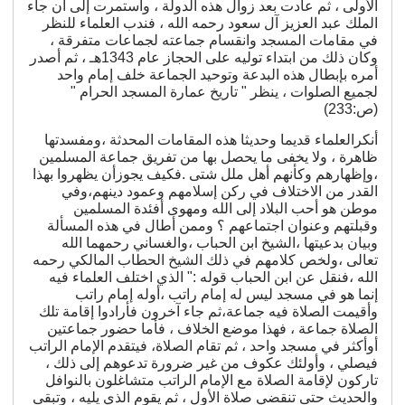
الأولى ، ثم عادت بعد زوال هذه الدولة ، واستمرت إلى أن جاء
الملك عبد العزيز آل سعود رحمه الله ، فندب العلماء للنظر
في مقامات المسجد وانقسام جماعته لجماعات متفرقة ،
وكان ذلك من ابتداء توليه على الحجاز عام 1343هـ ، ثم أصدر
أمره بإبطال هذه البدعة وتوحيد الجماعة خلف إمام واحد
لجميع الصلوات ، ينظر " تاريخ عمارة المسجد الحرام "
(ص:233)
أنكرالعلماء قديما وحديثا هذه المقامات المحدثة ،ومفسدتها
ظاهرة ، ولا يخفى ما يحصل بها من تفريق جماعة المسلمين
،وإظهارهم وكأنهم أهل ملل شتى .فكيف يجوزأن يظهروا بهذا
القدر من الاختلاف في ركن إسلامهم وعمود دينهم،وفي
موطن هو أحب البلاد إلى الله ومهوى أفئدة المسلمين
وقبلتهم وعنوان اجتماعهم ؟ وممن أطال في هذه المسألة
وبيان بدعيتها ،الشيخ ابن الحباب ،والغساني رحمهما الله
تعالى ،ولخص كلامهم في ذلك الشيخ الحطاب المالكي رحمه
الله ،فنقل عن ابن الحباب قوله :" الذي اختلف العلماء فيه
إنما هو في مسجد ليس له إمام راتب ،أوله إمام راتب
وأقيمت الصلاة فيه جماعة،ثم جاء آخرون فأرادوا إقامة تلك
الصلاة جماعة ، فهذا موضع الخلاف ، فأما حضور جماعتين
أوأكثر في مسجد واحد ، ثم تقام الصلاة، فيتقدم الإمام الراتب
فيصلي ، وأولئك عكوف من غير ضرورة تدعوهم إلى ذلك ،
تاركون لإقامة الصلاة مع الإمام الراتب متشاغلون بالنوافل
والحديث حتى تنقضي صلاة الأول ، ثم يقوم الذي يليه ، وتبقى