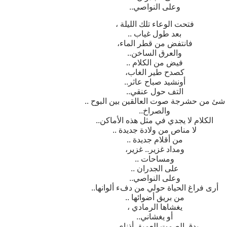
وعلى النواصي..
فتحت الوعاء تلك الليلة ،
بعد طول غياب ..
فانتفض من قطر الماء،
والعرق الساخن..
فيض من الكلام ..
كصدح طير الغاب،
أونشيد صباح عاثر..
التف حول عنقي..
شئ من حشرجة صوت العالقين بين البوح ..
والصراخ..
الكلام لا يجدي في مثل هذه الأماكن..
لا مناص من ولادة جديدة ..
من أقلام جديدة ..
ومداد غزير.. غزير،
ومساحات ..
على الجدران ..
وعلى النواصي..
أرى فراغ الحياة حولي من دفء ألوانها..
من بريق أضوائها ..
يغشاها الرمادي ،
أو يغشاني..
يدق الصمت العميق أذناي ..