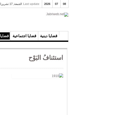
08
07
2026
Last update
الجمعة, 17 تشرين2 2023 8pm
قضايا دينية
قضايا اجتماعية
قضايا 
استئنافُ البَوْح