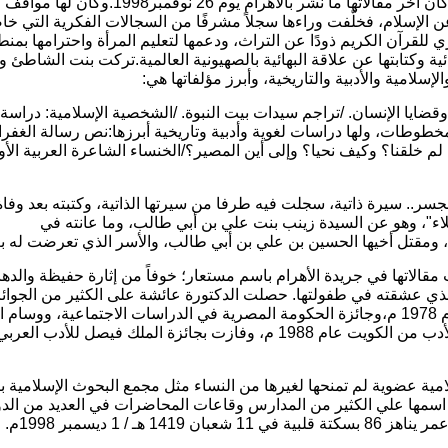
، فكان لها مقال طويل أسبوعي،وكان آخر مقالاتها ما نشر بالأهرام يوم 26 نوفمبر
عن
الإسلام
، فخلّفت وراءها سجلاً مشرفًا من السجالات الفكرية التي خاض
 للقرآن الكريم ذودًا عن التراث، ودعمها لتعليم المرأة واحترامها بم
ية وكتابتها عن علاقة البهائية بالصهيونية العالمية.تركت بنت الشاطئ ور
لإسلامية والأدبية والتاريخية، وأبرز مؤلفاتها هي:
 وقضايا الإنسان. /تراجم سيدات بيت النبوة. /الشخصية الإسلامية: دراسة 
مخطوطات، ولها دراسات لغوية وأدبية وتاريخية أبرزها:نص
رسالة الغفرا
اء: لم خلقنا؟ وكيف نحيا؟ وإلى أين المصير؟/
الخنساء
الشاعرة العربية الأ
لجسر.. سيرة ذاتية، سجلت فيه طرفا من سيرتها الذاتية، وكتبته بعد وفا
لاء"، وهو عن
السيدة زينب بنت علي بن أبي طالب
، وما عانته في
قالاتها في جريدة الأهرام
باسم مستعار
؛ خوفاً من إثارة حفيظة والده
 عشقته في طفولتها. حصلت الدكتورة عائشة على الكثير من الجوائز
في مصرعام 1978 م،وجائزة الحكومة المصرية في الدراسات الاجتماعية، ووسام 
لأدب من
الكويت
عام 1988 م، وفازت
بجائزة الملك فيصل
للأدب العربي
مية عضوية لم تمنحها لغيرها من النساء مثل
مجمع البحوث الإسلامية
ب
اسمها علي الكثير من المدارس وقاعات المحاضرات في العديد من
الد
مر يناهز
86
بسكتة قلبية في
11 شعبان
1419 هـ
/ 1 ديسمبر 1998م.