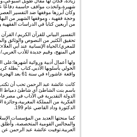
زيادة
شهيرة،واتخذت مواقف حاسمة دفاعًا 
وكان أبرزها موقفها ضد التفسير العصري
وحجة فقهية ، وموقفها الشهير من البهائ
من أربعين كتاباً في الدراسات الفقهية وا
التفسير البياني للقرآن الكريم./ القرآن
تحقيق الكثير من النصوص والوثائق وال
للمعري
/.الحياة الإنسانية عند أبي العل
في المنهج، وقيم جديدة للأدب العربي./
ولها أعمال أدبية وروائية أشهرها:على ا
الخولي بأسلوبها الأدبي.كتاب "بطلة كرب
واقعة
عاشوراء
في سنة 61 بعد الهجرة، ومقتل أخيها الحسين بن علي بن أبي طالب، والأسر الذي تعرضت له بعد ذلك.
كانت عائشة عبد الرحمن تحب أن تكتب م
باسم بنت الشاطئ أي شاطئ دمياط الذي
الدولة التقديرية في الآداب
الفكرية من
المملكة المغربية
،وجائزة ا
الدكتورة وداد القاضي عام 199.
كما منحتها العديد من المؤسسات الإسلا
والمجالس القومية المتخصصة، وأَطلق 
العربية
.توفيت عائشة عبد الرحمن عن ع