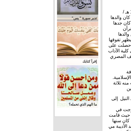
ان والدها
تدبر سورة " يس"
ان جدها
قرأن
والدها
يظهر تفوقها
ل.حصلت على
 في كلية الآداب
ريف المصري
إقرأ كتابك
فة
لإسلامية.
نه ثلاثة
ن
النيل
إلى
ما الهم الذي تحمله؟
مارات 1981وكلية التربية للبنات في الرياض 1975- 1983م.تدرجت في
 حيث قامت
 كان سنها
مي