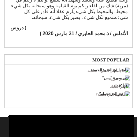
(مرية) شك من لقاء ربكم يوم القيامة وهو سبحانه بكل شيء
محيط .والمحيط بكل شيء يلزم عقلا أنه قادرعلى كل
شيء،سميع لكل شيء ، بصير بكل شيء، سبحانه.
( دروس
الأندلس / ذ.محمد الجابري / 31 مارس 2020 )
MOST POPULAR
حاجتنا إلى القدوة الحسنة
تدبر سورة " يس"
إقرأ كتابك
ما الهم الذي تحمله؟