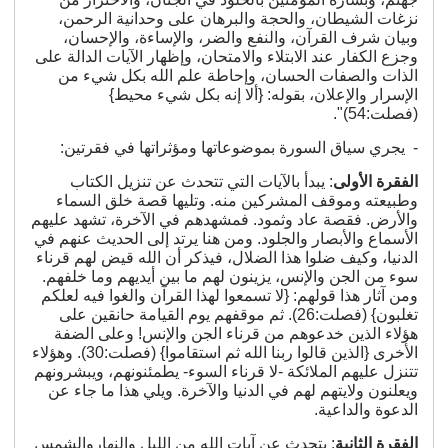
نزغات الشيطان، والحجة والبرهان على وحدانية الرحمن،
وبيان شرف القرآن، والنفع والضر، والإساءة، والإحسان،
وجزع الكفار عند الابتلاء والامتحان، وإظهار الآيات الدالة على
الذات والصفات الحسان، وإحاطة علم الله بكل شيء من
الإسرار والإعلان، بقوله: {ألا إنه بكل شيء محيط}
(فصلت:54)".
- يجري سياق السورة بموضوعاتها ومؤثراتها في فقرتين:
الفقرة الأولى
: يبدأ بالآيات التي تتحدث عن تنزيل الكتاب
وطبيعته وموقف المشركين منه. وتليها قصة خلق السماء
والأرض. فقصة عاد وثمود. فمشهدهم في الآخرة، تشهد عليهم
الأسماع والأبصار والجلود. ومن هنا يرتد إلى الحديث عنهم في
الدنيا، وكيف ضلوا هذا الضلال، فيذكر أن الله قيض لهم قرناء
سوء من الجن والإنس، يزينون لهم ما بين أيديهم وما خلفهم.
ومن آثار هذا قولهم: {لا تسمعوا لهذا القرآن والغوا فيه لعلكم
تغلبون} (فصلت:26). ثم موقفهم يوم القيامة حانقين على
هؤلاء الذين خدعوهم من قرناء الجن والإنس! وعلى الضفة
الأخرى {الذين قالوا ربنا الله ثم استقاموا} (فصلت:30). وهؤلاء
تتنزل عليهم الملائكة -لا قرناء السوء- يطمئنونهم، ويبشرونهم
ويعلنون ولايتهم لهم في الدنيا والآخرة. ويلي هذا ما جاء عن
الدعوة والداعية.
الفقرة الثانية
: يتحدث عن آيات الله من الليل والنهاروالشمس