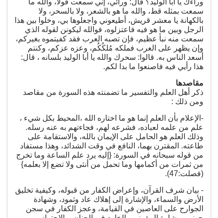
وراءك يا أبا الوليد؟ قال: ورائي، إني سمعت قولاً، والله ما
سمعت بمثله قط، والله ما هو بالشعر، ولا بالسحر، ولا
بالكهانة يا معشر قريش، أطيعوني واجعلوها بي، وخلوا بين هذا
الرجل وبين ما هو فيه فاعتزلوه، فوالله ليكونن لقوله الذي
سمعت منه نبأ عظيم، فإن تصبه العرب فقد كفيتموه بغيركم،
وإن يظهر على العرب فملكه مُلكُكُم، وعزه عزكم، وكنتم
أسعد الناس به. قالوا: سحرك والله يا أبا الوليد بلسانه ، قال:
هذا رأيي فيه فاصنعوا ما بدا لكم.
مقاصدها
ذكر أهل العلم والتفسير ما تضمنته هذه السورة من مقاصد
ومن ذلك :
-الإعلام بأن العلم إنما هو ما اختاره الله ،المحيط بكل شيء ،
علم من علمه لعباده، فشرعه لهم، فجاءتهم به عنه رسله.
وذلك العلم هو الحامل على الإيمان بالله، والاستقامة على
طاعته. المقترن بهما، النافع في وقت الشدائد، وهذا مستفاد
من قوله سبحانه في السورة: {إليه يرد علم الساعة وما تخرج
من ثمرات من أكمامها وما تحمل من أنثى ولا تضع إلا بعلمه}
(فصلت:47).
- بيان شرف القرآن، وإعراض الكفار من قبوله، وكيفية تخليق
الأرض والسماء، والإشارة إلى إهلاك عاد وثمود، وشهادة
الجوارح على العاصين في القيامة، وعجز الكفار في سجن
جهنم، وبشارة المؤمنين بالخلود في الجنان، والاحتراز من