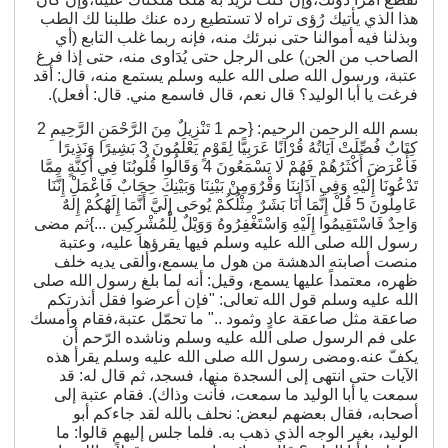
هذا الذي يأتيك رُؤى تراه لا تستطيع رده عنك طلبنا لك الطب
وبذلنا فيه أموالنا حتى نبرئك منه، فإنه ربما غلب التابع (أي
الصاحب من الجن) على الرجل حتى يُدَاوى منه، حتى إذا فرغ
عتبة، ورسول الله صلى الله عليه وسلم يستمع منه، قال: أقد
فرغت يا أبا الوليد؟ قال نعم، قال فاسمع مني. قال: أفعل).
بسم الله الرحمن الرحيم: {حم 1 تَنْزِيلٌ مِنَ الرَّحْمَنِ الرَّحِيمِ 2
كِتَابٌ فُصِّلَتْ آيَاتُهُ قُرْآنًا عَرَبِيًّا لِقَوْمٍ يَعْلَمُونَ 3 بَشِيرًا وَنَذِيرًا
فَأَعْرَضَ أَكْثَرُهُمْ فَهُمْ لَا يَسْمَعُونَ 4 وَقَالُوا قُلُوبُنَا فِي أَكِنَّةٍ مِمَّا
تَدْعُونَا إِلَيْهِ وَفِي آذَانِنَا وَقْرٌوَمِنْ بَيْنِنَا وَبَيْنِكَ حِجَابٌ فَاعْمَلْ إِنَّنَا
عَامِلُونَ 5 قُلْ إِنَّمَا أَنَا بَشَرٌ مِثْلُكُمْ يُوحَى إِلَيَّ أَنَّمَا إِلَهُكُمْ إِلَهٌ
وَاحِدٌ فَاسْتَقِيمُوا إِلَيْهِ وَاسْتَغْفِرُوهُ وَوَيْلٌ لِلْمُشْرِكِين ...}ثم مضى
رسول الله صلى الله عليه وسلم فيها يقرؤها عليه، وعتبة
منصت أصابته الدهشة من هول ما يسمع،وألقى يديه خلف
ظهره، معتمداً عليها يسمع، وقيل: أنه لما بلغ رسول الله صلى
الله عليه وسلم قول الله تعالى: "فإن أعرضوا فقل أنذرتكم
صاعقة مثل صاعقة عادٍ وثمود .." ما تحمّل عتبة،فقام وأمسك
على فم الرسول صلى الله عليه وسلم وناشده الرّحم أن
يكفّ عنه.ومضى رسول الله صلى الله عليه وسلم يقرأ هذه
الآيات حتى انتهى إلى السجدة منها، فسجد، ثم قال له: قد
سمعت يا أبا الوليد ما سمعت، فأنت وذاك). فقام عتبة إلى
أصحابه، فقال بعضهم لبعض: نحلف بالله لقد جاءكم أبو
الوليد، بغير الوجه الذي ذهب به. فلما جلس إليهم قالوا: ما