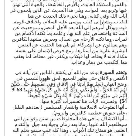
والقمروالملائكة العابدة، والأرض الخاشعة، والحياة التي تهتز
فيها وتربو بعد الموات. ويلي هذا الحديث عن الذين يلحدون في
آيات الله وفي كتابه، وهنا يجيء ذلك الحديث عن هذا
الكتاب.ويشارإلى كتاب موسى عليه السلام، واختلاف قومه
فيه. ويوكل أمرهم إلى الله بعد الأجل المضروب.وحديث عن
الساعة واختصاص علم الله بها، وعلمه بما تكنه الأكمام من
ثمرات، وما تكنه الأرحام من أنسال. ويعرض مشهد الكافرين
وهم يسألون عن الشركاء. ثم يلي هذا الحديث عن النفس
البشرية عارية من أستارها. ومع حرص الإنسان على نفسه
هكذا، فإنه لا يحتاط لها فيكذب ويكفر، غير محتاط لما يعقب
هذا التكذيب من دمار وعذاب.
وتختم السورة
بوعد من الله أن يكشف للناس عن آياته في
الأنفس والآفاق حتى يظهر للجميع الحق ظهورالشمس في
وضح النهارـ {سَنُرِيهِمْ آيَاتِنَا فِي الآفَاقِ وَفِي أَنفُسِهِمْ حَتَّى يَتَبَيَّنَ
لَهُمْ أَنَّهُ الْحَقُّ ، أَوَلَمْ يَكْفِ بِرَبِّكَ أَنَّهُ عَلَى كُلِّ شَيْءٍ شَهِيدٌ
53
أَلا
إِنَّهُمْ فِي مِرْيَةٍ مِّن لِّقَاء رَبِّهِمْ أَلا إِنَّهُ بِكُلِّ شَيْءٍ مُّحِيطٌ.
54}
وفسرت الآيات هنا تفسيرات كثيرة منها:
ـ أنها الفتوحات الاسلامية وانتصار المسلمين ( بعددهم القليل
،على جيوش عظيمة كالفرس والروم).
ـ أنها اكتشاف ما في هذه المخلوقات من سنن وقوانين التي
سيطلعهم الله عليها زمانا بعد زمان وجيلا بعد جيل. والتقدم
العلمي هو مفتاح تلك الأبواب ، وهذا كله غيب سيقع بعلم الله
والله مطلع عليه وشاهد وشهيد أنه سيقع ،وأنتم لا زلتم في