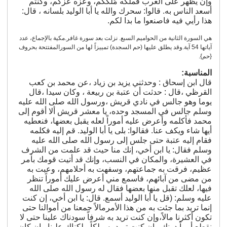
وإن يظهر على العرب فملكه مُلكُكُم، وعزه عزكم، وكنتم
أسعد الناس به. قالوا: سحرك والله يا أبا الوليد بلسانه ، قال:
فرق ومذاهب
هذا رأيي فيه فاصنعوا ما بدا لكم.
رعاية المحتاجين
هي السورة الثانية من الحواميم السبع. نزلت بعد سورة غافر.مكية بالإجماع، عدد
آياتها 54 آية.وقد يطلق عليها (حم السجدة) تمييزاً لها من السورالمفتتحة بحروف
الإسلام والأديان
{حم}.
قضايا فكرية
المناسبة
:
قال ابن إسحاق : وحدثني يزيد بن زياد ،عن محمد بن كعب
شعر
القرظي ،قال : حدثت أن عتبة بن ربيعة ، وكان سيدا ،قال
يوما وهو جالس في نادي قريش ،ورسول الله صلى الله عليه
مقالات
وسلم جالس في المسجد وحده، يا معشر قريش ألا أقوم إلى
أنشطة جمعية الأندلس
محمد فأكلمه وأعرض عليه أموراً لعله يقبل بعضها، فنعطيه
أيها شاء ويكف عنا. فقالوا: بلى يا أبا الوليد. قم إليه فكلمه
السيرة الذاتية
فقام إليه عتبة حتى جلس إلى رسول الله صلى الله عليه
وسلم فقال: يا ابن أخي، إنك منا حيث قد علمت من الشرف
معرض الصور
في العشيرة، والمكان في النسب، وإنك قد أتيت قومك بأمر
عظيم، فرقت به جماعتهم، وسفهت به أحلامهم، وعبت به
تواصل
من مضى من آبائهم، فاسمع مني أعرض عليك أموراً تنظر
فيها، لعلك تقبل منها بعضها فقال له رسول الله صلى الله
الهولندية
عليه وسلم: (قل يا أبا الوليد أسمع. قال: يا ابن أخي، إن كنت
إنما تريد بما جئت به من هذا الأمرمالاً جمعنا من أموالنا حتى
تكون أكثرنا مالاً،وإن كنت تريد به شرفاً سودناك علينا حتى لا
نقطع أمراً دونك،وإن كنت تريد به ملكاً ملكناك علينا،وإن كان