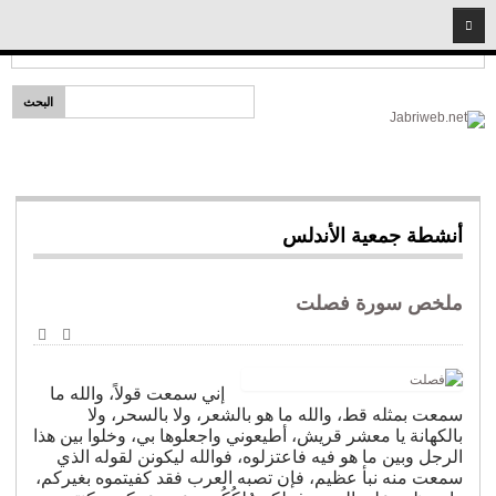
2026
07
08
Headlines:
إمام لكل مذهب
الرئيسية
قضايا دينية
خطب ومحاضرات
شخصيات إسلامية
أنشطة جمعية الأندلس
سيد البشر
المبشرون بالجنة
ملخص سورة فصلت
أئمة وفقهاء
الأصحاب
طباعة
البريد
الإلكترو
نساء مؤمنات
إني سمعت قولاً، والله ما
سمعت بمثله قط، والله ما هو بالشعر، ولا بالسحر، ولا
شريعة
بالكهانة يا معشر قريش، أطيعوني واجعلوها بي، وخلوا بين هذا
فتاوى المهجر
الرجل وبين ما هو فيه فاعتزلوه، فوالله ليكونن لقوله الذي
سمعت منه نبأ عظيم، فإن تصبه العرب فقد كفيتموه بغيركم،
قضايا اجتماعية