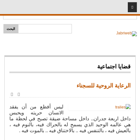
2026
07
08
Headlines:
إمام لكل مذهب
الرئيسية
قضايا دينية
خطب ومحاضرات
شخصيات إسلامية
قضايا اجتماعية
سيد البشر
المبشرون بالجنة
الرعاية الروحية للسجناء
أئمة وفقهاء
طباعة
البريد
الأصحاب
الإلكترو
ليس أفظع
من أن يفقد
نساء مؤمنات
الانسان حريته ويحبس
داخل اربعة جدران.. داخل مساحة ضيقة تصبح في لحظة ما
شريعة
هي عالمه الوحيد الذي يسمح له بالحراك فيه، بالنوم فيه ،
فتاوى المهجر
بالعيش فيه ، بالتنفس فيه .. بالاختناق فيه .. بالموت فيه .
قضايا اجتماعية