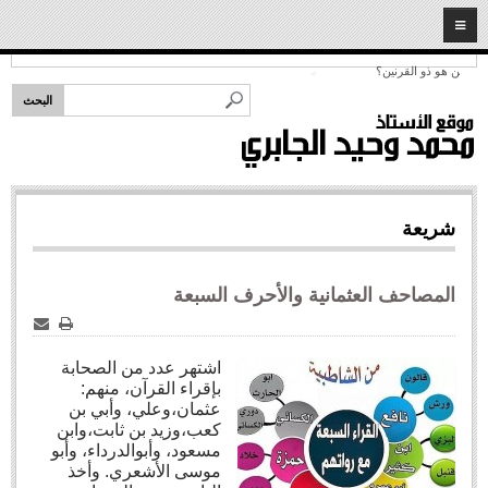
2026
10
08
Headlines:
الرئيسية
من هو ذو القرنين؟
قضايا دينية
خطب ومحاضرات
شخصيات إسلامية
شريعة
سيد البشر
المبشرون بالجنة
المصاحف العثمانية والأحرف السبعة
أئمة وفقهاء
الأصحاب
طباعة
البريد
الإلكترو
اشتهر عدد من الصحابة
نساء مؤمنات
بإقراء القرآن، منهم:
شريعة
عثمان،وعلي، وأبي بن
كعب،وزيد بن ثابت،وابن
فتاوى المهجر
مسعود، وأبوالدرداء، وأبو
موسى الأشعري. وأخذ
قضايا اجتماعية