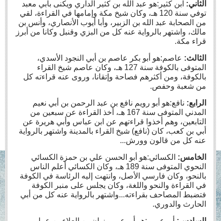
الثاني:
ابن كثير:هو عبد الله بن كثير الداري ويكنى بأبي معبد
توفي سنة 120 هـ، وكان شيخ مكة وإمامها في القراءة، لقي
من الصحابة عبد الله بن الزبير، وأبا أيوب الأنصاري، وأنس بن
مالك، واشتهر بالرواية عنه كل من البزي وقنبل وكانا من أبرز
قراء مكة.
الثالث:
عاصم:هو أبو بكر عاصم بن أبي النجود الأسدي،
المتوفى بالكوفة سنة 127 هـ، وكان عاصم شيخ القراء
بالكوفة، ومن أكثرهم فصاحة وإتقانا، وروى عنه قراءته كل
من شعبة وحفص.
الرابع:
نافع:هو أبو رويم نافع بن عبد الرحمن بن أبي نعيم
المدني المتوفى سنة 167 هـ، أخذ القراءة عن سبعين من
التابعين، وهم أخذوا قراءتهم عن ابن عباس وأبي هريرة عن
أبي بن كعب، كان (نافع) شيخ القراء بالمدينة واشتهر بالرواية
عنه كل من قالون وورش...
الخامس:
الكسائي:هو أبو الحسن علي بن حمزة الكسائي
النحوي المتوفى سنة 189 هـ، وكان الكسائي أعلم الناس
بالنحو، وكان فارسي الأصل، وانتهت إليه الرئاسة في الكوفة
في القراءة والنحو واللغة، وكان يجلس على منبر الكوفة
فتضبط المصاحف بقراءته...واشتهر بالرواية عنه كل من أبي
الحارث والدوري.
السادس:
أبو عمرو:هو أبو عمرو زيان بن العلاء بن عمار