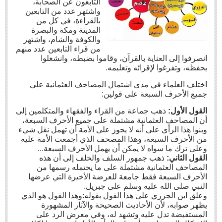
التابعون عن الصحابة،
واشتهر عدد من التابعين
فرق ومذاهب
بالقراءة، في كل من
المدينة ومكة والبصرة
رعاية المحتاجين
والكوفة والشام، واشتهر
الإسلام والأديان
من قراء التابعين عدد منهم
انصرفوا إلى العناية بالقرآن، وقاموا بضبطه، وانشغلوا
قضايا فكرية
بحفظه، وتفرغوا لإقرائه وتعليمه.
شعر
اختلف العلماء في مدى اشتمال المصاحف العثمانية على
جميع الأحرف السبعة على قولين:
مقالات
القول الأول:
ذهب جماعة من القراء والفقهاء والمتكلمين إلى
أنشطة جمعية الأندلس
أن المصاحف العثمانية مشتملة على جميع الأحرف السبعة،
السيرة الذاتية
وبنوا هذا الرأي على أنه لا يجوز على الأمة أن تهمل نقل شيء
من الأحرف السبعة، وهذا المصحف الذي أجمعت الأمة عليه
وعلى ترك ما سواه لا يمكن أن يهمل الأحرف السبعة...
معرض الصور
القول الثاني:
ذهب جمهور السلف والخلف إلى أن هذه
المصاحف العثمانية مشتملة على ما يحتمله رسمها من
تواصل
الأحرف السبعة فقط جامعة للعرضة الأخيرة التي عرضها
النبي صلى الله عليه وسلم على جبريل.
الهولندية
وعلق ابن الجزري على هذا القول بقوله:وهذا القول هو الذي
يظهر صوابه، لأن الأحاديث الصحيحة والآثار المشهورة
المستفيضة تدل عليه وتشهد له، وفي معرض الرد على