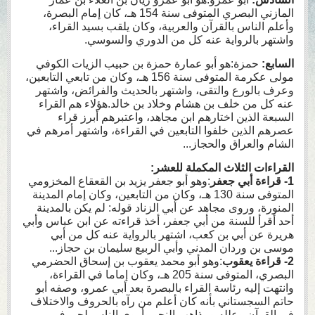
المازني البصري المتوفى سنة 154 هـ، كان إمام البصرة،
وأعلم الناس بالقرآن والعربية، وكان يلقب بسيد القراء،
واشتهر بالرواية عنه كل من الدوري والسوسي.
السابع:
حمزة:هو أبو عمارة حمزة بن حبيب الزيات الكوفي
مولى عكرمة المتوفى سنة 156 هـ، وكان من تابعي التابعين،
وعرف بالورع والتقى، واشتهر بالحديث والفرائض، واشتهر
عنه كل من خلف بن هشام وخلاد بن خالد.هؤلاء هم القراء
السبعة الذين اختارهم ابن مجاهد، واعتبرهم أبرز قراء
عصرهم الذين خلفوا التابعين في القراءة، واشتهر أمرهم في
الشام والعراق والحجاز...
القراءات الثلاث المكملة للعشر
:
1-
قراءة أبي جعفر
:وهو أبو جعفر يزيد بن القعقاع المخزومي
المتوفى سنة 130 هـ، وكان من التابعين، وكان إمام المدينة
المنورة، وروى مجاهد عن أبي الزناد قوله: لم يكن بالمدينة
أحد أقرأ للسنة من أبي جعفر، أخذ قراءته عن ابن عباس وأبي
هريرة عن أبي بن كعب، اشتهر بالرواية عنه كل من أبي
موسى بن وردان المدني وأبي الربيع سليمان بن حجاز...
2-
قراءة يعقوب
:وهو أبو محمد يعقوب بن إسحاق الحضرمي
البصري، المتوفى سنة 205 هـ، وكان إماما في القراءة،
وانتهت إليه رئاسة القراء بالبصرة بعد أبي عمرو، وصفه أبو
حاتم السجستاني بأنه كان أعلم من رآه بالحروف والاختلاف
في القرآن وعلله ومذاهب النحو وأروى الناس لحروف