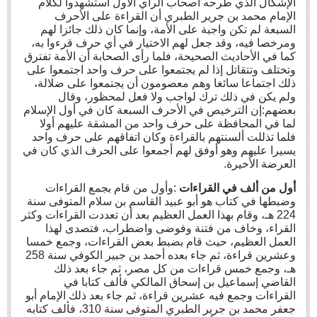
الإشكال الذي طرحه أصحاب الرأي الأول استشهدوا لكلام
الإمام محمد بن جرير الطبري أن القراءة على الأحرف
السبعة لم تكن واجبة على الأمة، وإنما كان ذلك جائزا لهم
ومرخصا فيه، وقد جعل لهم الاختيار في أي حرف قرءوا به،
كما في الأحاديث الصحيحة، فلما رأى الصحابة أن الأمة تفترق
وتختلف وتتقاتل إذا لم يجتمعوا على حرف واحد اجتمعوا على
ذلك اجتماعا سائغا وهم معصومون أن يجتمعوا على ضلالة،
ولم يكن في ذلك ترك لواجب ولا فعل لمحظور، وقال
بعضهم:إن الترخيص في الأحرف السبعة كان في أول الإسلام
لما في المحافظة على حرف واحد من المشقة عليهم أولا
فلما تذللت ألسنتهم بالقراءة وكان اتفاقهم على حرف واحد
يسيرا عليهم وهو أوفق لهم أجمعوا على الحرف الذي كان في
العرضة الأخيرة.
أول من ألف في القراءات
:وأول من قام بجمع القراءات
وضبطها في كتاب هو أبو عبيد القاسم بن سلام المتوفى سنة
224 هـ، وقام بهذا العمل العظيم بعد أن تعددت القراءات وكثر
القراء، وخاف من فتنة وفوضى واضطراب، فتصدى لهذا
العمل العظيم، حيث قام بضبط بعض القراءات، وجمع خمسا
وعشرين قراءة، ثم جاء بعده أحمد بن جبير الكوفي سنة 258
هـ، وجمع خمس قراءات من كل مصر، ثم جاء بعد ذلك
القاضي إسماعيل بن إسحاق المالكي فألف كتابا في
القراءات وجمع فيه عشرين قراءة، ثم جاء بعد ذلك الإمام أبو
جعفر محمد بن جرير الطبري المتوفى سنة 310، فألف كتابه