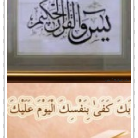
تدبر سورة " يس"