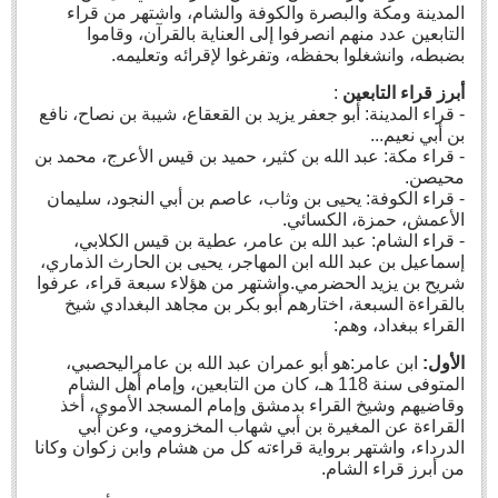
المدينة ومكة والبصرة والكوفة والشام، واشتهر من قراء
التابعين عدد منهم انصرفوا إلى العناية بالقرآن، وقاموا
بضبطه، وانشغلوا بحفظه، وتفرغوا لإقرائه وتعليمه.
أبرز قراء التابعين
:
- قراء المدينة: أبو جعفر يزيد بن القعقاع، شيبة بن نصاح، نافع
بن أبي نعيم...
- قراء مكة: عبد الله بن كثير، حميد بن قيس الأعرج، محمد بن
محيصن.
- قراء الكوفة: يحيى بن وثاب، عاصم بن أبي النجود، سليمان
الأعمش، حمزة، الكسائي.
- قراء الشام: عبد الله بن عامر، عطية بن قيس الكلابي،
إسماعيل بن عبد الله ابن المهاجر، يحيى بن الحارث الذماري،
شريح بن يزيد الحضرمي.واشتهر من هؤلاء سبعة قراء، عرفوا
بالقراءة السبعة، اختارهم أبو بكر بن مجاهد البغدادي شيخ
القراء ببغداد، وهم:
الأول:
ابن عامر:هو أبو عمران عبد الله بن عامراليحصبي،
المتوفى سنة 118 هـ، كان من التابعين، وإمام أهل الشام
وقاضيهم وشيخ القراء بدمشق وإمام المسجد الأموي، أخذ
القراءة عن المغيرة بن أبي شهاب المخزومي، وعن أبي
الدرداء، واشتهر برواية قراءته كل من هشام وابن زكوان وكانا
من أبرز قراء الشام.