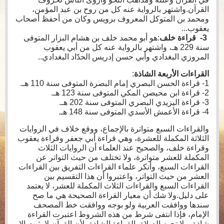
القرآن.واشتهر بالرواية عنه كل من روح بن عبد المؤمن،
ومحمد بن المتوكل المعروف برويس وكان من أحفظ أصحاب
يعقوب...
3-
قراءة خلف
:هو أبو محمد خلف بن هشام البزار المتوفى
سنة 229 هـ، واشتهر بالرواية عنه كل من أبي يعقوب
المروزي البغدادي وأبي حسن إدريس الحدّاد البغدادي..
القراءات الأربعة الشاذة
:
1- قراءة الحسن البصري إمام البصرة المتوفى سنة 110 هـ.
2- قراءة ابن محيصن المكي المتوفى سنة 123 هـ.
3- قراءة اليزيدي البصري المتوفى سنة 202 هـ.
4- قراءة الأعمش الأسدي المتوفى سنة 148 هـ.
والقراءات السبع متواترة بالإجماع، ووقع خلاف في الروايات
الثلاثة المكملة للعشرة، وهي قراءة أبي جعفر وقراءة يعقوب
وقراءة خلف، والصحيح عند العلماء أن الروايات الثلاث
المكملة للعشر متواترة، ولا تختلف من حيث التواتر عن
القراءات السبع، وأنكر علماء القراءات التفريق بين القراءات
العشر من حيث التواتر، واعتبروا أن هذا التقسيم بين
القراءات السبع والقراءات الثلاث المكملة للعشر، لا يعتمد
على دليل.ولا شك أن معيار القراءة الصحيحة هي ما صح
سندها ووافقت العربية ولو بوجه ووافقت خط المصحف
الإمام، فإذا انتفى شرط من هذه الشروط اعتبرت القراءة
شاذة، ولا تجوز الصلاة بالقراءة الشاذة، لأن القرآن لا يثبت إلا