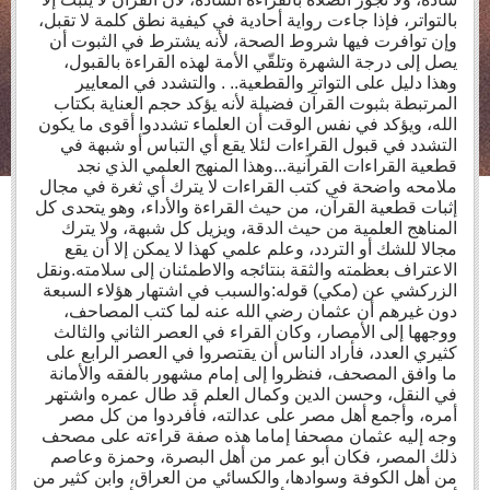
بالتواتر، فإذا جاءت رواية أحادية في كيفية نطق كلمة لا تقبل،
وإن توافرت فيها شروط الصحة، لأنه يشترط في الثبوت أن
يصل إلى درجة الشهرة وتلقّي الأمة لهذه القراءة بالقبول،
وهذا دليل على التواتر والقطعية.. . والتشدد في المعايير
المرتبطة بثبوت القرآن فضيلة لأنه يؤكد حجم العناية بكتاب
الله، ويؤكد في نفس الوقت أن العلماء تشددوا أقوى ما يكون
التشدد في قبول القراءات لئلا يقع أي التباس أو شبهة في
قطعية القراءات القرآنية...وهذا المنهج العلمي الذي نجد
ملامحه واضحة في كتب القراءات لا يترك أي ثغرة في مجال
إثبات قطعية القرآن، من حيث القراءة والأداء، وهو يتحدى كل
المناهج العلمية من حيث الدقة، ويزيل كل شبهة، ولا يترك
مجالا للشك أو التردد، وعلم علمي كهذا لا يمكن إلا أن يقع
الاعتراف بعظمته والثقة بنتائجه والاطمئنان إلى سلامته.ونقل
الزركشي عن (مكي) قوله:والسبب في اشتهار هؤلاء السبعة
دون غيرهم أن عثمان رضي الله عنه لما كتب المصاحف،
ووجهها إلى الأمصار، وكان القراء في العصر الثاني والثالث
كثيري العدد، فأراد الناس أن يقتصروا في العصر الرابع على
ما وافق المصحف، فنظروا إلى إمام مشهور بالفقه والأمانة
في النقل، وحسن الدين وكمال العلم قد طال عمره واشتهر
أمره، وأجمع أهل مصر على عدالته، فأفردوا من كل مصر
وجه إليه عثمان مصحفا إماما هذه صفة قراءته على مصحف
ذلك المصر، فكان أبو عمر من أهل البصرة، وحمزة وعاصم
من أهل الكوفة وسوادها، والكسائي من العراق، وابن كثير من