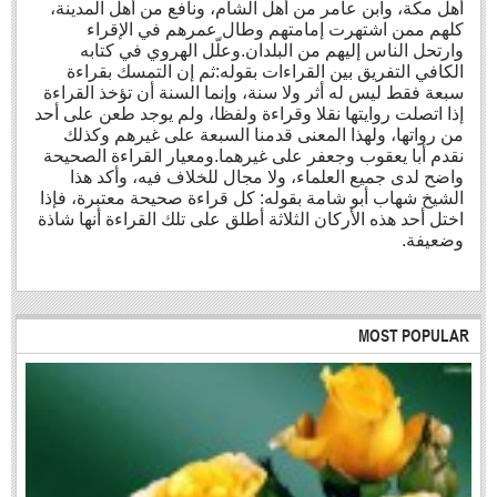
أهل مكة، وابن عامر من أهل الشام، ونافع من أهل المدينة،
كلهم ممن اشتهرت إمامتهم وطال عمرهم في الإقراء
وارتحل الناس إليهم من البلدان.وعلّل الهروي في كتابه
الكافي التفريق بين القراءات بقوله:ثم إن التمسك بقراءة
سبعة فقط ليس له أثر ولا سنة، وإنما السنة أن تؤخذ القراءة
إذا اتصلت روايتها نقلا وقراءة ولفظا، ولم يوجد طعن على أحد
من رواتها، ولهذا المعنى قدمنا السبعة على غيرهم وكذلك
نقدم أبا يعقوب وجعفر على غيرهما.ومعيار القراءة الصحيحة
واضح لدى جميع العلماء، ولا مجال للخلاف فيه، وأكد هذا
الشيخ شهاب أبو شامة بقوله: كل قراءة صحيحة معتبرة، فإذا
اختل أحد هذه الأركان الثلاثة أطلق على تلك القراءة أنها شاذة
وضعيفة.
MOST POPULAR