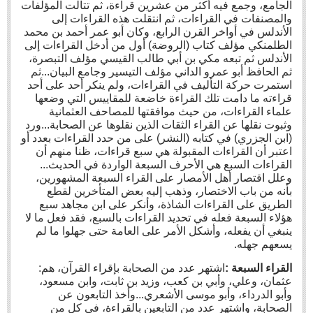
الجامع، وجمع فيه أكثر من عشرين قراءة، ثم تتالت المؤلفات
والمصنفات في القراءات، ثم انتقلت هذه القراءات إلى
الأندلس في أواخر القرن الرابع، وكان أبو عمر أحمد بن محمد
الطلمنكي مؤلف كتاب (الروضة) أول من أدخل القراءات إلى
الأندلس ثم تبعه مكي بن أبي طالب القيسي مؤلف التبصرة،
ثم الحافظ أبو عمرو الداني مؤلف التيسير وجامع البيان...ثم
استمرت حركة التأليف في القراءات، ولم ينكر أحد على أحد
قراءته ما دامت تلك القراءة خاضعة للمقاييس التي وضعها
علماء القراءات، من حيث موافقتها للمصاحف العثمانية
وثبوت نقلها عن القراء الثقات الذين نقلوها عن الصحابة...ورد
(ابن الجزري) في كتابه (النشر) على من حدد القراءات بعدد أو
اعتبر أن القراءات المقبولة هي سبع قراءات، ظنا منهم أن
القراءات السبع هي الأحرف السبعة الواردة في الحديث...
وعلل اقتصار أهل الأمصار على القراء السبعة المشهورين،
بأنه من باب الاختصار، وذهب إليه بعض المتأخرين لقطع
الطريق على القراءات الشاذة، وأنكر على ابن مجاهد سبع
هؤلاء السبعة فعله في تحديد القراءات بالسبع، فقد فعل ما لا
ينبغي أن يفعله، وأشكل الأمر على العامة حتى جهلوا ما لم
يسعهم جهله.
القراء السبعة
:
اشتهر عدد من الصحابة بإقراء القرآن، هم:
عثمان، وعلي، وأبي بن كعب، وزيد بن ثابت، وابن مسعود،
وأبو الدرداء، وأبو موسى الأشعري...وأخذ التابعون عن
الصحابة، واشتهر عدد من التابعين بالقراءة، في كل من