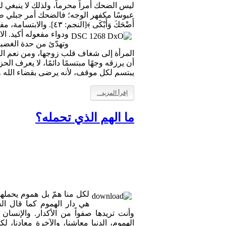
ليس الضحك أمراً محرماً، ولذلك لا ينبغي 
عبوسًا مكفهر الوجه؛ فالضحك أمر جبلي طبيعي:﴿
أَضْحَكَ وَأَبْكَى ﴾[النجم: ٤٣]. والابتسامة، مفتاح
ودواء مفعوله أكيد. الا
وتهدّئ من حدة الغضب
المرأة إلى شغاف قلب زوجها، ومن نعم الل
أن يرزقه وجهًا مبتسمًا دائمًا، لا يعرف الح
يبتسم لكل موقف، لأنه يرضى بقضاء الله و
اِقرأ المزيد...
ما الهم الذي تحمله؟
لكل منا همّ بل هموم يحملها
هي دار الهموم كما قال ا
وأنت تريدها صفواً من الأكدار. والإنسا
الهموم، الدنيا معاشنا، والآخرة معادنا، 