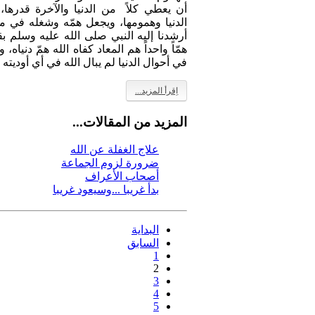
أن يعطي كلاً من الدنيا والآخرة قدره
الدنيا وهمومها، ويجعل همّه وشغله في مس
أرشدنا إليه النبي صلى الله عليه وسلم ب
همّاً واحداً هم المعاد كفاه الله همّ دنياه
في أحوال الدنيا لم يبال الله في أي أوديته 
اِقرأ المزيد...
المزيد من المقالات...
علاج الغفلة عن الله
ضرورة لزوم الجماعة
أصحاب الأعراف
بدأ غريبا ...وسيعود غريبا
البداية
السابق
1
2
3
4
5