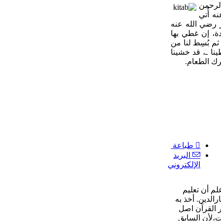
لرحمن
 أُتي
 رضي الله عنه
ردة، إن غطي بها
م بُسِط لنا من
طينا ـ، قد خشينا
رك الطعام.
طباعة
البريد
الإلكتروني
لم أن تعليم
رالدين. أخذ به
 القرآن اصل
،لأن السابق