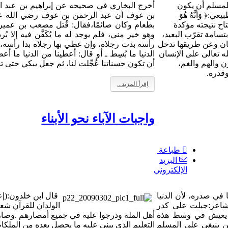
للمسلم أن يكون
أخرج البخاري في صحيحه عن إبراهيم بن عبد ا
 وَأَنَّهُ هُوَ
بن عوف أن عبد الرحمن بن عوف رضي الله عنه
نتيجته مؤكدة
بطعام وكان صائمًا،فقال: قُتل مصعب بن عمير
بتسامة تقرّب البعيد،
وهو خير مني، فلم يوجد له ما يُكَفَّن فيه إلا بُ
ان وعن طريقها تدخل
رأسه بدت رجلاه، وإن غطي بها رجلاه بدا رأسه، ث
ه تعالى على الإنسان
الدنيا ما بُسِط ـ أو قال: أعطينا من الدنيا ما أع
زن والهم والغم،
أن تكون حسناتنا عُجِّلت لنا، ثم جعل يبكي حتى ت
قدره.
اِقرأ المزيد...
واجبات الآباء نحو الأبناء
طباعة
البريد
الإلكتروني
 في صدره، لأن الدنيا
قال ابن خلدون:(إع
لشاعر:جبلت على كدر
الولدان للقرآن شعا
ن يعيش
في وسط هذه
أهل الملة ودرجوا عليه في جميع أمصارهم .
وصار
لكن ينبغي على المسلم
التعليم الذي يبني عليه ما يحصل بعده
من الملكات