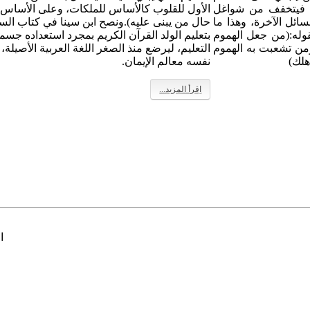
ا، فيتخفف من شواغل
الأول للقلوب كالأساس للملكات، وعلى الأساس 
ائل الآخرة، وهذا ما
حال من يبنى عليه).ونصح ابن سينا في كتاب السي
قوله:(من جعل الهموم
بتعليم الولد القرآن الكريم بمجرد استعداده جسمياً
، ومن تشعبت به الهموم
التعليم، ليرضع منذ الصغر اللغة العربية الأصيلة
هلك)
نفسه معالم الإيمان.
اِقرأ المزيد...
ال