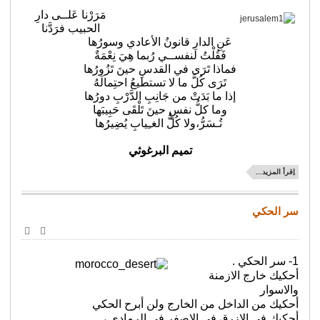
الإلكترو
مَرَرْنا عَلــى دارِ
الحبيب فرَدَّنا
عَنِ الدارِ قانونُ الأعادي وسورُها
فَقُلْتُ لنفســي رُبما هِيَ نِعْمَةٌ
فماذا تَرَى في القدسِ حينَ تَزُورُها
تَرَى كُلَّ ما لا تستطيعُ احتِمالَهُ
إذا ما بَدَتْ من جَانِبِ الدَّرْبِ دورُها
وما كلُّ نفسٍ حينَ تَلْقَى حَبِيبَها
تُـسَرُّ،ولا كُلُّ الغـِيابِ يُضِيرُها
تميم البرغوثي
اِقرأ المزيد...
سر الحكي
طباعة
البريد
الإلكترو
1- سر الحكي .
أحكيك خارج الازمنة
والاسوار
أحكيك من الداخل من الخارج ولن أبرح الحكي
أحكيك في الازرق في الاصفر في الرمادي ،