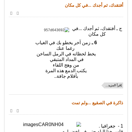
أفتقدك، ثم أجدك ...في كل مكان
طباعة
البريد
الإلكترو
ج ـ أفتقدك، ثم أجدك ...في
كل مكان
6 ـ
زمن آخر يخطو بك في الغياب
رغما عنك
يخط لحظاته في الرمل الساخن
في المداد المتبقي
من وهج اللقاء
يكتب الدمع هذه المرة
بأقلام جافة..
اِقرأ المزيد...
ذاكرة في الصقيع ...ولم تمت
طباعة
البريد
الإلكترو
1 - جغرافيا .
قاس هذا البلد حتى في اخضراره،