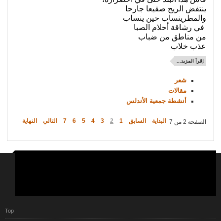
ينتفض الريح صقيعا جارحا
والمطرينساب حين ينساب
في رشاقة أحلام الصبا
من مناطق من ضباب
عذب خلاب
اِقرأ المزيد...
شعر
مقالات
أنشطة جمعية الأندلس
البداية
السابق
1
2
3
4
5
6
7
التالي
النهاية
الصفحة 2 من 7
Top