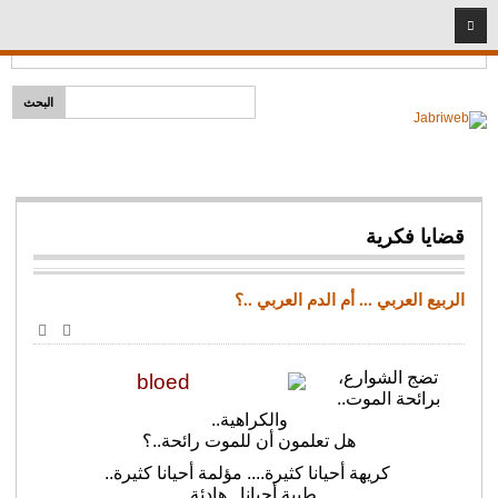
2026
07
08
Headlines:
إمام لكل مذهب
الرئيسية
قضايا دينية
خطب ومحاضرات
شخصيات إسلامية
قضايا فكرية
سيد البشر
المبشرون بالجنة
الربيع العربي ... أم الدم العربي ..؟
أئمة وفقهاء
طباعة
البريد
الأصحاب
الإلكترو
تضج الشوارع،
نساء مؤمنات
برائحة الموت..
والكراهية..
شريعة
هل تعلمون أن للموت رائحة..؟
فتاوى المهجر
كريهة أحيانا كثيرة.... مؤلمة أحيانا كثيرة..
طيبة أحيانا.. هادئة..
قضايا اجتماعية