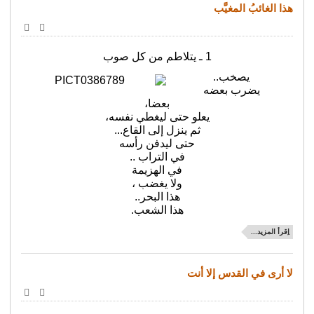
هذا الغائبُ المغيَّب
طباعة
البريد
الإلكترو
1 ـ يتلاطم من كل صوب
يصخب..
يضرب بعضه
بعضا،
يعلو حتى ليغطي نفسه،
ثم ينزل إلى القاع...
حتى ليدفن رأسه
في التراب ..
في الهزيمة
ولا يغضب ،
هذا البحر..
هذا الشعب.
اِقرأ المزيد...
لا أرى في القدس إلا أنت
طباعة
البريد