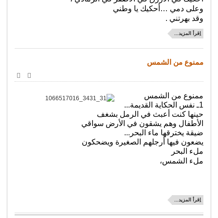
وعلى دمي …أحكيك يا وطني
وقد بهرتني .
اِقرأ المزيد...
ممنوع من الشمس
طباعة
البريد
الإلكترو
ممنوع من الشمس
1ـ نفس الحكاية القديمة...
حينها كنت أعبث في الرمل بشغف
الأطفال وهم يشقون في الأرض سواقي
ضيقة يخترقها ماء البحر...
يضعون فيها أرجلهم الصغيرة ويضحكون
ملء البحر
ملء الشمس،
اِقرأ المزيد...