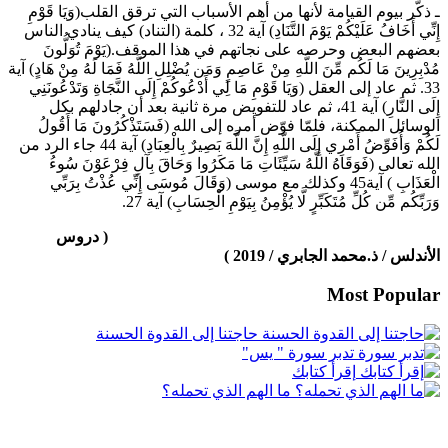
ـ ذكّر بيوم القيامة لأنها من أهم الأسباب التي ترقق القلب(وَيَا قَوْمِ
إِنِّي أَخَافُ عَلَيْكُمْ يَوْمَ التَّنَادِ) آية 32 ، كلمة (التناد) كيف ينادي الناس
بعضهم البعض وحرصه على نجاتهم في هذا الموقف.(يَوْمَ تُوَلُّونَ
مُدْبِرِينَ مَا لَكُم مِّنَ اللَّهِ مِنْ عَاصِمٍ وَمَن يُضْلِلِ اللَّهُ فَمَا لَهُ مِنْ هَادٍ) آية
33. ثم عاد إلى العقل (وَيَا قَوْمِ مَا لِي أَدْعُوكُمْ إِلَى النَّجَاةِ وَتَدْعُونَنِي
إِلَى النَّارِ) آية 41، ثم عاد للتفويض مرة ثانية بعد أن جادلهم بكل
الوسائل الممكنة، فلمّا فوّض أمره إلى الله (فَسَتَذْكُرُونَ مَا أَقُولُ
لَكُمْ وَأُفَوِّضُ أَمْرِي إِلَى اللَّهِ إِنَّ اللَّهَ بَصِيرٌ بِالْعِبَادِ) آية 44 جاء الرد من
الله تعالى (فَوَقَاهُ اللَّهُ سَيِّئَاتِ مَا مَكَرُوا وَحَاقَ بِآلِ فِرْعَوْنَ سُوءُ
الْعَذَابِ ) آية45 وكذلك مع موسى (وَقَالَ مُوسَى إِنِّي عُذْتُ بِرَبِّي
وَرَبِّكُم مِّن كُلِّ مُتَكَبِّرٍ لَّا يُؤْمِنُ بِيَوْمِ الْحِسَابِ) آية 27.
( دروس
الأندلس / ذ.محمد الجابري / 2019 )
Most Popular
حاجتنا إلى القدوة الحسنة
تدبر سورة " يس"
إقرأ كتابك
ما الهم الذي تحمله؟