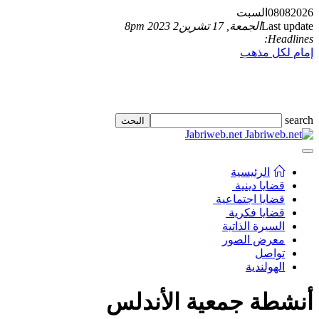
2026
08
08
السبت
Last update
الجمعة, 17 تشرين2 2023 8pm
Headlines:
إمام لكل مذهب
search
Jabriweb.net
الرئيسية
قضايا دينية
قضايا اجتماعية
قضايا فكرية
السيرة الذاتية
معرض الصور
تواصل
الهولندية
أنشطة جمعية الأندلس