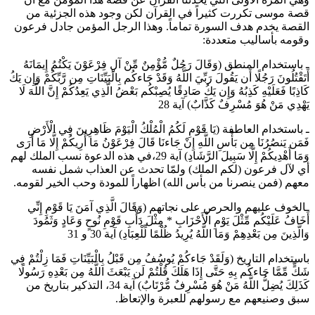
قصة موسى تكررت كثيراً في القرآن لكن وجود هذه الجزئية من
القصة يخدم هدف السورة تماماً. وهذا الرجل المؤمن جادل فرعون
وقومه بأساليب متعددة:
ـ باستخدام المنطق (وَقَالَ رَجُلٌ مُّؤْمِنٌ مِّنْ آلِ فِرْعَوْنَ يَكْتُمُ إِيمَانَهُ
أَتَقْتُلُونَ رَجُلًا أَن يَقُولَ رَبِّيَ اللَّهُ وَقَدْ جَاءكُم بِالْبَيِّنَاتِ مِن رَّبِّكُمْ وَإِن يَكُ
كَاذِبًا فَعَلَيْهِ كَذِبُهُ وَإِن يَكُ صَادِقًا يُصِبْكُم بَعْضُ الَّذِي يَعِدُكُمْ إِنَّ اللَّهَ لَا
يَهْدِي مَنْ هُوَ مُسْرِفٌ كَذَّابٌ) آية 28
ـ باستخدام العاطفة (يَا قَوْمِ لَكُمُ الْمُلْكُ الْيَوْمَ ظَاهِرِينَ فِي الْأَرْضِ
فَمَن يَنصُرُنَا مِن بَأْسِ اللَّهِ إِنْ جَاءنَا قَالَ فِرْعَوْنُ مَا أُرِيكُمْ إِلَّا مَا أَرَى
وَمَا أَهْدِيكُمْ إِلَّا سَبِيلَ الرَّشَادِ) آية 29،في هذه الدعوة نسب الملك لهم
أي لآل فرعون (لكم الملك) ولمّا تحدث عن العذاب شمل نفسه
معهم (فمن ينصرنا من بأس الله) اظهاراً للمودة وحب الخير لقومه.
ـالخوف عليهم والحرص على نجاتهم (وَقَالَ الَّذِي آمَنَ يَا قَوْمِ إِنِّي
أَخَافُ عَلَيْكُم مِّثْلَ يَوْمِ الْأَحْزَابِ * مِثْلَ دَأْبِ قَوْمِ نُوحٍ وَعَادٍ وَثَمُودَ
وَالَّذِينَ مِن بَعْدِهِمْ وَمَا اللَّهُ يُرِيدُ ظُلْمًا لِّلْعِبَادِ) آية 30 و 31
باستخدام التاريخ (وَلَقَدْ جَاءكُمْ يُوسُفُ مِن قَبْلُ بِالْبَيِّنَاتِ فَمَا زِلْتُمْ فِي
شَكٍّ مِّمَّا جَاءكُم بِهِ حَتَّى إِذَا هَلَكَ قُلْتُمْ لَن يَبْعَثَ اللَّهُ مِن بَعْدِهِ رَسُولًا
كَذَلِكَ يُضِلُّ اللَّهُ مَنْ هُوَ مُسْرِفٌ مُّرْتَابٌ) آية 34، التذكير بتاريخ من
سبق وصنيعهم مع رسولهم للعبرة والإتعاظ.