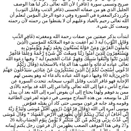
صريح.وتسمى سورة {غافر} لأن الله تعالى ذكر لنا هذا الوصف
الجليل الذي هو من صفاته الحسنى (غافر الذنب وقابل التوب)
وكررذكرالمغفرة في السورة وفي دعوة الرجل المؤمن لنعلم أن
الله تعالى رحيم بالعباد وعليهم أن لا يقنطوا من رحمته لأن رحمته
وسعت كل شيء.
ابتدأت بذكر صفتين من صفات رحمة الله ومغفرته (غَافِرِ الذَّنبِ
وَقَابِلِ التَّوْبِ) آية 3 ثم أعقبت بدعوة الملائكة للمؤمنين (الَّذِينَ
يَحْمِلُونَ الْعَرْشَ وَمَنْ حَوْلَهُ يُسَبِّحُونَ بِحَمْدِ رَبِّهِمْ وَيُؤْمِنُونَ بِهِ
وَيَسْتَغْفِرُونَ لِلَّذِينَ آمَنُوا رَبَّنَا وَسِعْتَ كُلَّ شَيْءٍ رَّحْمَةً وَعِلْمًا فَاغْفِرْ
لِلَّذِينَ تَابُوا وَاتَّبَعُوا سَبِيلَكَ وَقِهِمْ عَذَابَ الْجَحِيمِ) آية 7 وفيها دعوة الله
تعالى عباده لدعائه وأعقب هذا الدعاء بالاستجابة (وَقَالَ رَبُّكُمُ
ادْعُونِي أَسْتَجِبْ لَكُمْ إِنَّ الَّذِينَ يَسْتَكْبِرُونَ عَنْ عِبَادَتِي سَيَدْخُلُونَ جَهَنَّمَ
دَاخِرِينَ)آية 60 وفيها دعوة الله عباده بالدعاء له وهو يضمن لهم
الإجابة فهو غافر الذنب وقابل التوب سبحانه. تتحدث السورة عن
نماذج أناس دعوا إلى الله تعالى والداعي إلى الله قد يواجه بالأذى
ممن يدعوهم ولهذا يحتاج إلى أن يفوض أمره إلى الله بعد أن يبذل
كل ما بوسعه. من هذه النماذج موسى في دعوته لفرعون الطاغية
وقومه.وقد جابه فرعون موسى حتى كاد أن يقتله ففوّض
موسى أمره إلى الله (وَقَالَ فِرْعَوْنُ ذَرُونِي أَقْتُلْ مُوسَى وَلْيَدْعُ رَبَّهُ
إِنِّي أَخَافُ أَن يُبَدِّلَ دِينَكُمْ أَوْأَن يُظْهِرَفِي الْأَرْضِ الْفَسَادَ * وَقَالَ مُوسَى
إِنِّي عُذْتُ بِرَبِّي وَرَبِّكُم مِّن كُلِّ مُتَكَبِّرٍ لَّا يُؤْمِنُ بِيَوْمِ الْحِسَابِ)آية 26
و27 وفي هذا الموقف الصعب يظهرمن آل فرعون رجل يكتم إيمانه
وهي المرة الأولى التي يحدثنا القرآن عن قصة هذا المؤمن مع أن