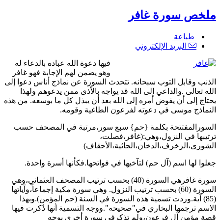
ملخص سورة غافر
طباعة
البريد الإلكتروني
فيها دعوة الله عباده بالدعاء له
وهو يضمن لهم الإجابة فهو غافر
الذنب وقابل التوب سبحانه. تتحدث السورة عن نماذج أناس دعوا إلى
الله تعالى .
والداعي إلى الله قد يواجه بالأذى ممن يدعوهم ولهذا
يحتاج إلى أن يفوض أمره إلى الله بعد أن يبذل كل ما بوسعه. من هذه
النماذج موسى في دعوته لفرعون الطاغية وقومه.
السورالمفتتحة بكلمة {حم} سبع سور،مرتبة في المصحف حسب
ترتيبها في النزول،وهي:(غافر،فصلت،
الشورى،الزخرف،الدخان،الجاثية،الأحقاف)
جعلوا لها اسم (آل حم) لتآخيها في فواتحها.فكأنها أسرة واحدة.
سورة غافرهي السورة (40) بحسب ترتيب المصحف العثماني،وهي
السورة (60) بحسب ترتيب النزول. وهي سورة مكية إجماعاً،وآياتها
(85) آية.وردت تسمية هذه السورة في السنة (حم المؤمن).وبهذا
الاسم ترجمها البخاري في"صحيحه".ووجه التسمية أنها ذُكرت فيها
قصة مؤمن آل فرعون،ولم تذكرفي سورة أخرى بوجه